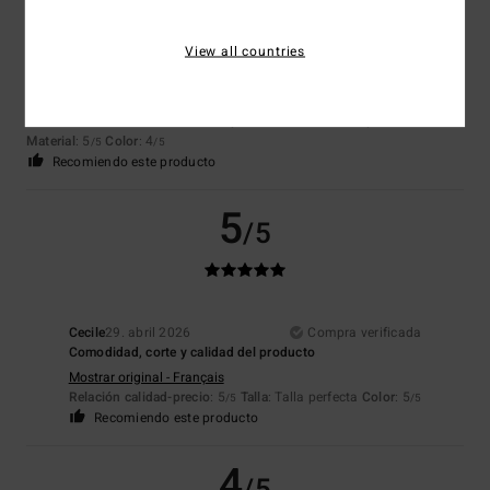
View all countries
Pauline
10. mayo 2026
Compra verificada
Se ajusta muy bien y es muy cómodo
Mostrar original - English
Comodidad
: 5
Relación calidad-precio
: 4
Talla
: Talla perfecta
/5
/5
Material
: 5
Color
: 4
/5
/5
Recomiendo este producto
5
/5
Cecile
29. abril 2026
Compra verificada
Comodidad, corte y calidad del producto
Mostrar original - Français
Relación calidad-precio
: 5
Talla
: Talla perfecta
Color
: 5
/5
/5
Recomiendo este producto
4
/5