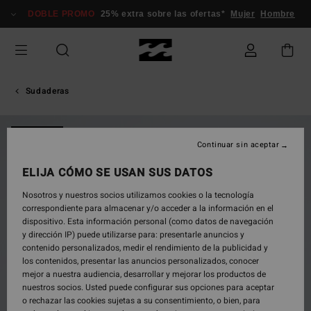
Pasar
DOBLE PROMO
25% extra sobre las ofertas*
Mujer
Hombre
a
la
información
del
producto
Sudaderas
NOVEDAD
Continuar sin aceptar
ELIJA CÓMO SE USAN SUS DATOS
Nosotros y nuestros socios utilizamos cookies o la tecnología
correspondiente para almacenar y/o acceder a la información en el
dispositivo. Esta información personal (como datos de navegación
y dirección IP) puede utilizarse para: presentarle anuncios y
contenido personalizados, medir el rendimiento de la publicidad y
los contenidos, presentar las anuncios personalizados, conocer
mejor a nuestra audiencia, desarrollar y mejorar los productos de
nuestros socios. Usted puede configurar sus opciones para aceptar
o rechazar las cookies sujetas a su consentimiento, o bien, para