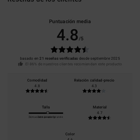
Puntuación media
4.8
/5
basado en
21 reseñas verificadas
desde septiembre 2025
El 86% de nuestros clientes recomiendan este producto
Comodidad
Relación calidad-precio
4.8
4.3
Talla
Material
4.7
Demasiado pequeño
Demasiado grande
Color
4.6