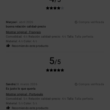
Maryse
4. abril 2026
Compra verificada
buena relación calidad-precio
Mostrar original - Français
Comodidad
: 4
Relación calidad-precio
: 4
Talla
: Talla perfecta
/5
/5
Material
: 4
Color
: 4
/5
/5
Recomiendo este producto
5
/5
Sandra
28. marzo 2026
Compra verificada
Es justo lo que quería
Mostrar original - Português
Comodidad
: 5
Relación calidad-precio
: 4
Talla
: Talla perfecta
/5
/5
Material
: 5
Color
: 5
/5
/5
Recomiendo este producto