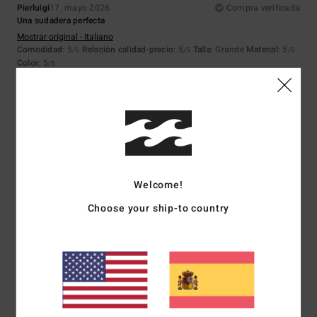
Pierluigi
17. mayo 2026
Compra verificada
Una sudadera perfecta
Mostrar original - Italiano
Comodidad
: 5
Relación calidad-precio
: 5
Talla
: Grande
Material
: 5
/5
/5
/5
Color
: 5
/5
Recomiendo este producto
5
/5
Welcome!
Pierre
14. mayo 2026
Compra verificada
Cómodo, ligero y discreto
Choose your ship-to country
Mostrar original - Français
Comodidad
: 5
Relación calidad-precio
: 4
Talla
: Grande
Material
: 5
/5
/5
/5
Color
: 4
/5
5
/5