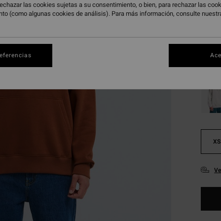
echazar las cookies sujetas a su consentimiento, o bien, para rechazar las co
nto (como algunas cookies de análisis). Para más información, consulte nuest
Color
referencias
Ace
XS
Ve