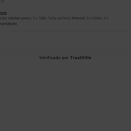
025
utsch
ción calidad-precio
: 5
Talla
: Talla perfecta
Material
: 5
Color
: 5
/5
/5
/5
e producto
Verificado por
TrustVille