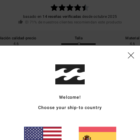
basado en
14 reseñas verificadas
desde octubre 2025
El 71% de nuestros clientes recomiendan este producto
lación calidad-precio
Talla
Material
4.6
4.6
Demasiado pequeño
Demasiado grande
6
ad-precio
ançais
ción calidad-precio
: 5
Talla
: Talla perfecta
Material
: 5
Color
: 5
/5
/5
/5
Welcome!
e producto
Choose your ship-to country
6
ásica
ançais
ción calidad-precio
: 5
Talla
: Pequeño
Material
: 5
Color
: 5
/5
/5
/5