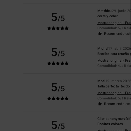
Matthieu
29. junio 2
5
/5
corte y color
Mostrar original - Fr
Comodidad
: 5
Rela
/5
Recomiendo est
5
Michel
17. abril 202
/5
Escribo esta reseña
Mostrar original - Fr
Comodidad
: 4
Rela
/5
Mael
19. marzo 202
5
/5
Talla perfecta, tejido
Mostrar original - Fr
Comodidad
: 5
Rela
/5
Recomiendo est
Client anonyme vérif
5
/5
Bonitos colores
Mostrar original - Fr