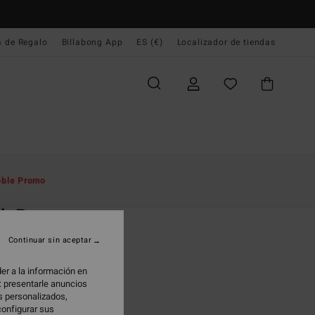
a de Regalo
Billabong App
ES (€)
Localizador de tiendas
e Inicio
Hombre
Ropa
Sudaderas
ble Promo
O
ch Po
era Blanco hombre
Continuar sin aceptar
(14 Reseñas)
er a la información en
ONUS
: presentarle anuncios
95 €
os personalizados,
configurar sus