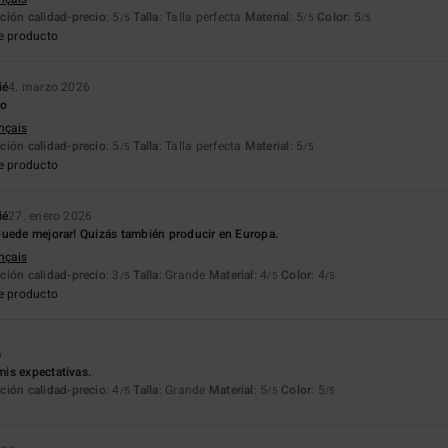
ción calidad-precio
: 5
Talla
: Talla perfecta
Material
: 5
Color
: 5
/5
/5
/5
e producto
ié
4. marzo 2026
do
ançais
ción calidad-precio
: 5
Talla
: Talla perfecta
Material
: 5
/5
/5
e producto
ié
27. enero 2026
puede mejorar! Quizás también producir en Europa.
ançais
ción calidad-precio
: 3
Talla
: Grande
Material
: 4
Color
: 4
/5
/5
/5
e producto
6
is expectativas.
ción calidad-precio
: 4
Talla
: Grande
Material
: 5
Color
: 5
/5
/5
/5