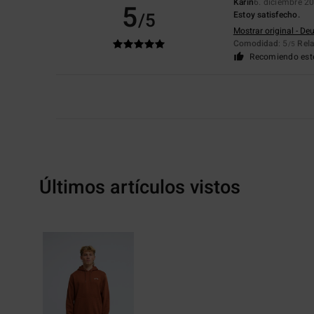
Karin
6. diciembre 2
5
/5
Estoy satisfecho.
Mostrar original - De
Comodidad
: 5
Rela
/5
Recomiendo est
Últimos artículos vistos