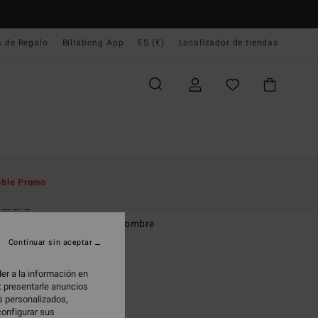
a de Regalo
Billabong App
ES (€)
Localizador de tiendas
e Inicio
Hombre
Accesorios
Gorros
ble Promo
cade
 ajustado de punto Beige hombre
Continuar sin aceptar
(4 Reseñas)
95 €
er a la información en
: presentarle anuncios
os personalizados,
configurar sus
Stone