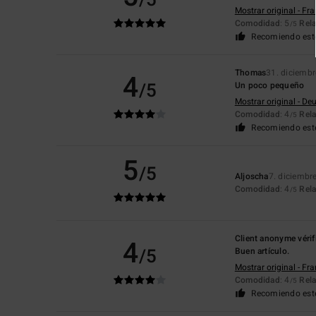
/5
Mostrar original - Fr
Comodidad
: 5
Rela
/5
Recomiendo est
Thomas
31. diciemb
4
/5
Un poco pequeño
Mostrar original - De
Comodidad
: 4
Rela
/5
Recomiendo est
5
/5
Aljoscha
7. diciembr
Comodidad
: 4
Rela
/5
Client anonyme vérif
4
/5
Buen artículo.
Mostrar original - Fr
Comodidad
: 4
Rela
/5
Recomiendo est