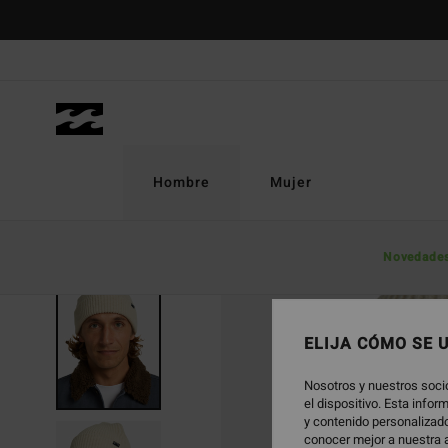
Pasar
a
la
información
del
producto
Hombre
Mujer
Novedade
ELIJA CÓMO SE 
Nosotros y nuestros soci
el dispositivo. Esta info
y contenido personalizado
conocer mejor a nuestra a