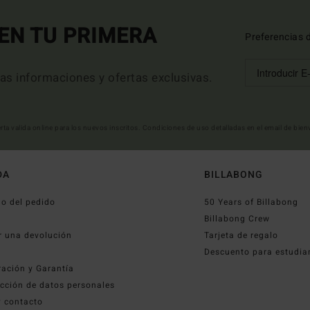
EN TU PRIMERA
Preferencias 
mas informaciones y ofertas exclusivas.
erta valida online para los nuevos inscritos. Condiciones de uso detalladas en el email de bie
DA
BILLABONG
o del pedido
50 Years of Billabong
o
Billabong Crew
r una devolución
Tarjeta de regalo
Descuento para estudia
ración y Garantía
cción de datos personales
y contacto