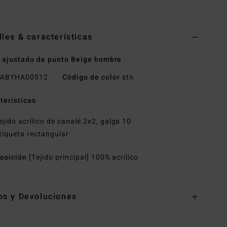
lles & características
 ajustado de punto Beige hombre
ABYHA00512
Código de color
stn
terísticas
ejido acrílico de canalé 2x2, galga 10
tiqueta rectangular
osición
[Tejido principal] 100% acrílico
os y Devoluciones