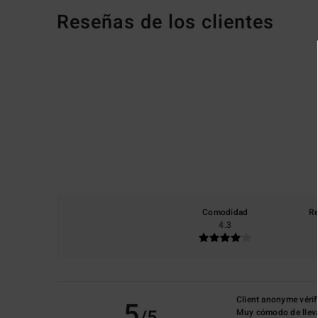
Reseñas de los clientes
Comodidad
Re
4.3
Client anonyme vérif
5
Muy cómodo de llev