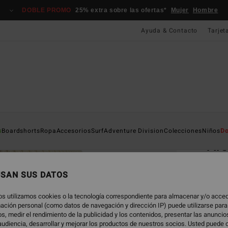
DOBLE PROMO
25% extra sobre las ofertas*
Mujer
Hombre
Ayuda & Contacto
Tarjet
Página D
s
Boardshorts
Ropa
Accesorios
Surf
Adventure Division
Colecciones
Niños
Do
Ar
Gorro
USAN SUS DATOS
4.5
25,
os utilizamos cookies o la tecnología correspondiente para almacenar y/o acced
rmación personal (como datos de navegación y dirección IP) puede utilizarse para
s, medir el rendimiento de la publicidad y los contenidos, presentar las anunci
udiencia, desarrollar y mejorar los productos de nuestros socios. Usted puede 
Color