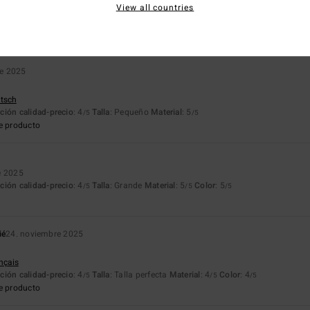
View all countries
ançais
ción calidad-precio
: 4
Talla
: Talla perfecta
Material
: 5
Color
: 5
/5
/5
/5
e producto
re 2025
utsch
ción calidad-precio
: 4
Talla
: Pequeño
Material
: 5
/5
/5
e producto
e 2025
ción calidad-precio
: 4
Talla
: Grande
Material
: 5
Color
: 5
/5
/5
/5
ié
24. noviembre 2025
ançais
ción calidad-precio
: 4
Talla
: Talla perfecta
Material
: 4
Color
: 4
/5
/5
/5
e producto