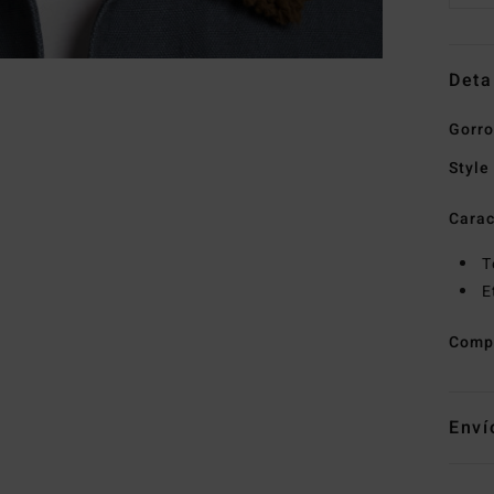
Deta
Gorro
Style
Carac
T
E
Comp
Enví