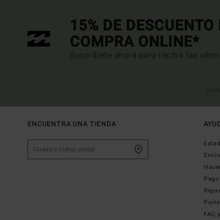
15% DE DESCUENTO 
COMPRA ONLINE*
Suscríbete ahora para recibir las ulti
(*) Of
ENCUENTRA UNA TIENDA
AYU
Estad
Envi
Hace
Pago
Repa
Prote
FAQ 