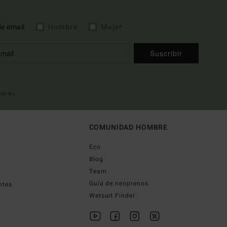
de email
Hombre
Mujer
Suscribir
nvenida
COMUNIDAD HOMBRE
Eco
Blog
Team
Guía de neoprenos
ntes
Wetsuit Finder