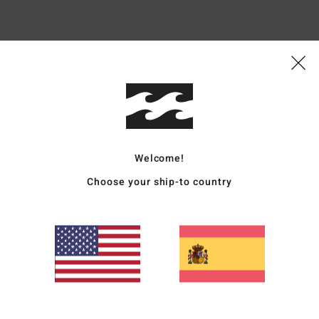
Puntuación media
4.5
/5
Welcome!
basado en
4 reseñas verificadas
desde noviembre 2025
El 75% de nuestros clientes recomiendan este producto
Choose your ship-to country
lación calidad-precio
Talla
Material
4.0
4.8
Demasiado pequeño
Demasiado grande
ié
14. marzo 2026
ar