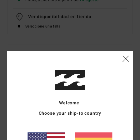
Entrega prevista a partir del
10 agosto
Ver disponibilidad en tienda
Seleccione una talla
Detalles & características
Sudadera con capucha y cremallera Verde Mujer
Style
EBJSF00208
Código de color
gld0
Características
Welcome!
Tejido:
eco-felpa cepillada
Choose your ship-to country
Corte:
corte regular
Sudadera con capucha y cremallera
Estampado en relieve en frente y espalda