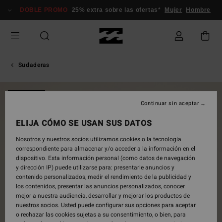
Pasar
DOBLE PROMO
25% extra sobre las ofertas*
Mujer
Hombre
a
la
información
del
producto
Sudaderas
NOVEDAD
Continuar sin aceptar
ELIJA CÓMO SE USAN SUS DATOS
Nosotros y nuestros socios utilizamos cookies o la tecnología
correspondiente para almacenar y/o acceder a la información en el
dispositivo. Esta información personal (como datos de navegación
y dirección IP) puede utilizarse para: presentarle anuncios y
contenido personalizados, medir el rendimiento de la publicidad y
los contenidos, presentar las anuncios personalizados, conocer
mejor a nuestra audiencia, desarrollar y mejorar los productos de
nuestros socios. Usted puede configurar sus opciones para aceptar
o rechazar las cookies sujetas a su consentimiento, o bien, para