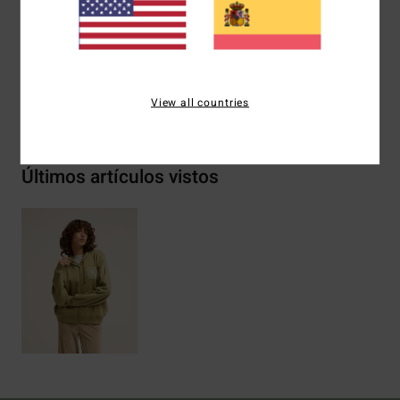
Composición
[Tejido principal] 55% algodón, 25%
algodón reciclado, 20% poliéster reciclado
Envíos y Devoluciones
View all countries
Últimos artículos vistos