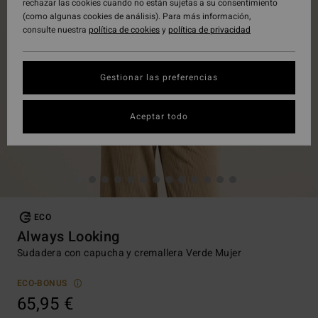
rechazar las cookies cuando no están sujetas a su consentimiento
(como algunas cookies de análisis). Para más información,
consulte nuestra
política de cookies
y
política de privacidad
Gestionar las preferencias
Aceptar todo
ECO
Always Looking
Sudadera con capucha y cremallera Verde Mujer
ECO-BONUS
65,95 €