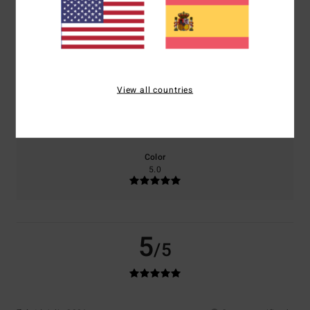
El 100% de nuestros clientes recomiendan este producto
Comodidad
Relación calidad-precio
5.0
5.0
View all countries
Talla
Material
5.0
Demasiado pequeño
Demasiado grande
Color
5.0
5
/5