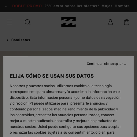
Pasar
DOBLE PROMO
25% extra sobre las ofertas*
Mujer
Hombre
a
la
información
del
producto
Camisetas
NOVEDAD
Continuar sin aceptar
ELIJA CÓMO SE USAN SUS DATOS
Nosotros y nuestros socios utilizamos cookies o la tecnología
correspondiente para almacenar y/o acceder a la información en el
dispositivo. Esta información personal (como datos de navegación
y dirección IP) puede utilizarse para: presentarle anuncios y
contenido personalizados, medir el rendimiento de la publicidad y
los contenidos, presentar las anuncios personalizados, conocer
mejor a nuestra audiencia, desarrollar y mejorar los productos de
nuestros socios. Usted puede configurar sus opciones para aceptar
o rechazar las cookies sujetas a su consentimiento, o bien, para