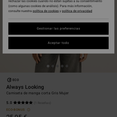
rechazar las cookies cuando no están sujetas a su consentimiento
(como algunas cookies de análisis). Para más información,
consulte nuestra
política de cookies
y
política de privacidad
Gestionar las preferencias
Aceptar todo
ECO
Always Looking
Camiseta de manga corta Gris Mujer
5.0
(1 Reseñas)
ECO-BONUS