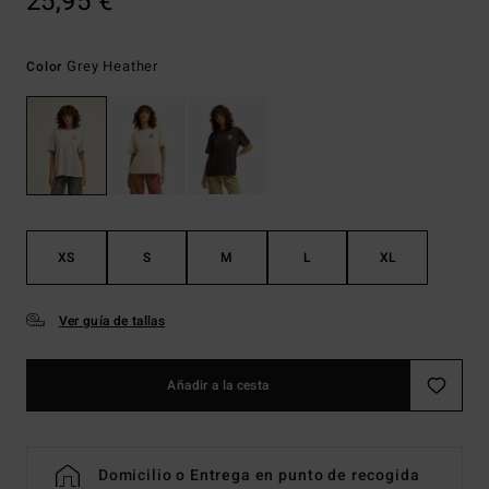
25,95 €
Grey Heather
Color
XS
S
M
L
XL
Ver guía de tallas
Añadir a la cesta
Domicilio o Entrega en punto de recogida