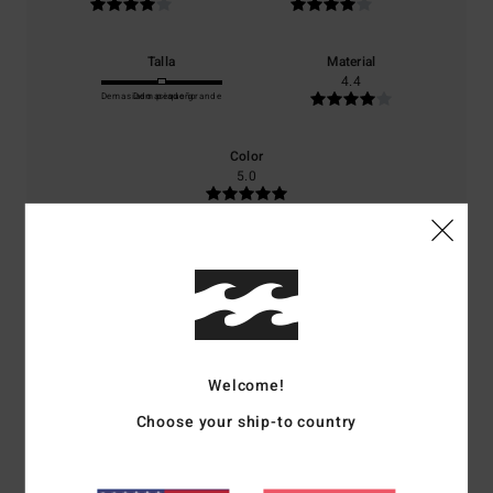
Talla
Material
4.4
Demasiado pequeño
Demasiado grande
Color
5.0
5
/5
Welcome!
Edith
30. abril 2026
Compra verificada
Choose your ship-to country
Sí, como regalo solo vale esta .arke
Mostrar original - Deutsch
Comodidad
: 4
Relación calidad-precio
: 4
Talla
: Talla perfecta
/5
/5
Material
: 3
Color
: 5
/5
/5