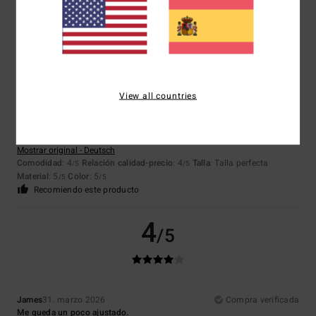
Recomiendo este producto
5
/5
View all countries
Edith
30. abril 2026
Compra verificada
Regalo de cumpleaños para mi hijo
Mostrar original - Deutsch
Comodidad
: 4
Relación calidad-precio
: 4
Talla
: Talla perfecta
/5
/5
Material
: 5
Color
: 5
/5
/5
Recomiendo este producto
4
/5
James
31. marzo 2026
Compra verificada
Me queda un poco ajustado.