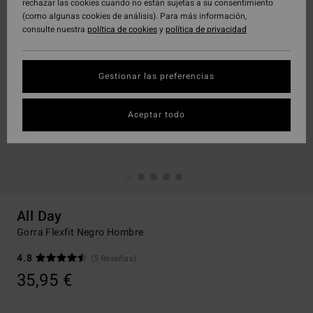
rechazar las cookies cuando no están sujetas a su consentimiento
(como algunas cookies de análisis). Para más información,
consulte nuestra
política de cookies
y
política de privacidad
Gestionar las preferencias
Aceptar todo
All Day
Gorra Flexfit Negro Hombre
4.8
(5 Reseñas)
35,95 €