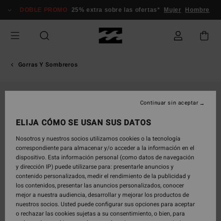
Pasar
DOBLE PROMO
25% extra sobre las ofertas*
Mujer
Hombre
a
la
información
del
producto
Gorras Y Sombreros
Continuar sin aceptar
ELIJA CÓMO SE USAN SUS DATOS
Nosotros y nuestros socios utilizamos cookies o la tecnología
correspondiente para almacenar y/o acceder a la información en el
dispositivo. Esta información personal (como datos de navegación
y dirección IP) puede utilizarse para: presentarle anuncios y
contenido personalizados, medir el rendimiento de la publicidad y
los contenidos, presentar las anuncios personalizados, conocer
mejor a nuestra audiencia, desarrollar y mejorar los productos de
nuestros socios. Usted puede configurar sus opciones para aceptar
o rechazar las cookies sujetas a su consentimiento, o bien, para