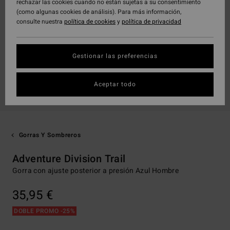
rechazar las cookies cuando no están sujetas a su consentimiento
(como algunas cookies de análisis). Para más información,
consulte nuestra
política de cookies
y
política de privacidad
Gestionar las preferencias
Aceptar todo
Gorras Y Sombreros
Adventure Division Trail
Gorra con ajuste posterior a presión Azul Hombre
35,95 €
DOBLE PROMO -25%