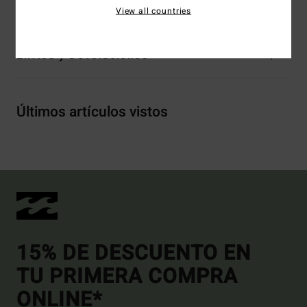
Composición
100% algodón
View all countries
Envíos y Devoluciones
Últimos artículos vistos
15% DE DESCUENTO EN
TU PRIMERA COMPRA
ONLINE*