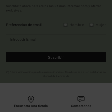
Suscríbete ahora para recibir las ultimas informaciones y ofertas
exclusivas.
Preferencias de email
Hombre
Mujer
Suscribir
(*) Oferta valida online para los nuevos inscritos. Condiciones de uso detalladas en
el email de bienvenida
Encuentra una tienda
Contactenos