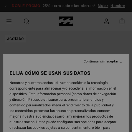
Pasar
DOBLE PROMO
25% extra sobre las ofertas*
Mujer
Hombre
a
la
información
del
producto
AGOTADO
Continuar sin aceptar
ELIJA CÓMO SE USAN SUS DATOS
Nosotros y nuestros socios utilizamos cookies o la tecnología
correspondiente para almacenar y/o acceder a la información en el
dispositivo. Esta información personal (como datos de navegación
y dirección IP) puede utilizarse para: presentarle anuncios y
contenido personalizados, medir el rendimiento de la publicidad y
los contenidos, presentar las anuncios personalizados, conocer
mejor a nuestra audiencia, desarrollar y mejorar los productos de
nuestros socios. Usted puede configurar sus opciones para aceptar
o rechazar las cookies sujetas a su consentimiento, o bien, para