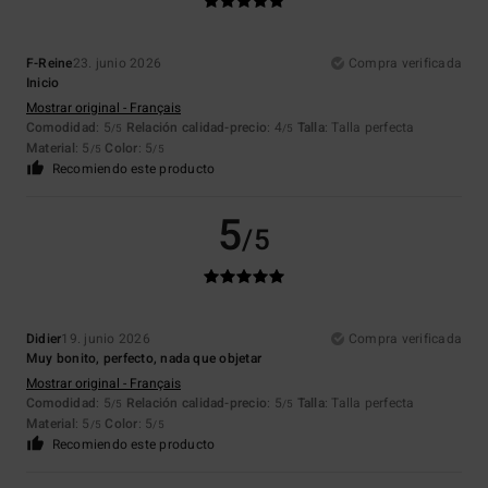
F-Reine
23. junio 2026
Compra verificada
Inicio
Mostrar original - Français
Comodidad
: 5
Relación calidad-precio
: 4
Talla
: Talla perfecta
/5
/5
Material
: 5
Color
: 5
/5
/5
Recomiendo este producto
5
/5
Didier
19. junio 2026
Compra verificada
Muy bonito, perfecto, nada que objetar
Mostrar original - Français
Comodidad
: 5
Relación calidad-precio
: 5
Talla
: Talla perfecta
/5
/5
Material
: 5
Color
: 5
/5
/5
Recomiendo este producto