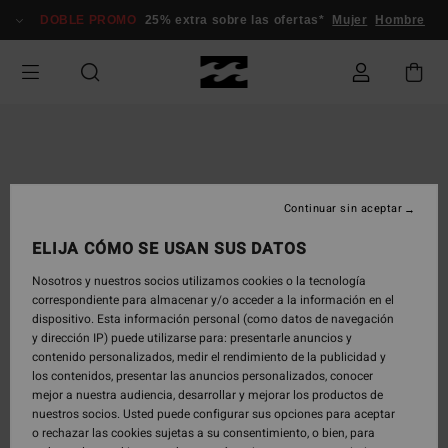
Pasar
DOBLE PROMO
25% extra sobre las ofertas*
Mujer
Hombre
a
la
información
del
producto
Continuar sin aceptar
ELIJA CÓMO SE USAN SUS DATOS
Nosotros y nuestros socios utilizamos cookies o la tecnología
correspondiente para almacenar y/o acceder a la información en el
dispositivo. Esta información personal (como datos de navegación
y dirección IP) puede utilizarse para: presentarle anuncios y
contenido personalizados, medir el rendimiento de la publicidad y
los contenidos, presentar las anuncios personalizados, conocer
mejor a nuestra audiencia, desarrollar y mejorar los productos de
nuestros socios. Usted puede configurar sus opciones para aceptar
o rechazar las cookies sujetas a su consentimiento, o bien, para