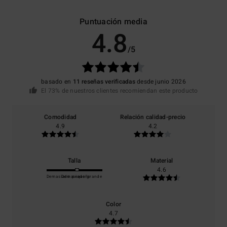
Puntuación media
4.8
/5
basado en
11 reseñas verificadas
desde junio 2026
El 73% de nuestros clientes recomiendan este producto
Comodidad
Relación calidad-precio
4.9
4.2
Talla
Material
4.6
Demasiado pequeño
Demasiado grande
Color
4.7