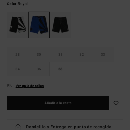
Royal
Color
28
30
31
32
33
34
36
38
Ver guía de tallas
Añadir a la cesta
Domicilio o Entrega en punto de recogida