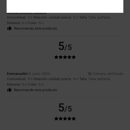
Jean luc
5. julio 2026
Compra verificada
¿Por qué fabricar productos originales y de calidad?
Mostrar original - Italiano
Comodidad
: 5
Relación calidad-precio
: 5
Talla
: Talla perfecta
/5
/5
Material
: 4
Color
: 5
/5
/5
Recomiendo este producto
5
/5
Emmanuelle
30. junio 2026
Compra verificada
Comodidad
: 5
Relación calidad-precio
: 4
Talla
: Talla perfecta
/5
/5
Material
: 5
Color
: 5
/5
/5
Recomiendo este producto
5
/5