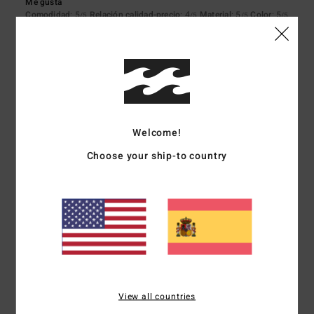
Me gusta
Comodidad
: 5
Relación calidad-precio
: 4
Material
: 5
Color
: 5
/5
/5
/5
/5
Recomiendo este producto
5
/5
Welcome!
Aline
5. julio 2026
Compra verificada
Un bonito descubrimiento
Choose your ship-to country
Mostrar original - Français
Comodidad
: 5
Relación calidad-precio
: 5
Talla
: Talla perfecta
/5
/5
Material
: 5
Color
: 5
/5
/5
Recomiendo este producto
5
/5
View all countries