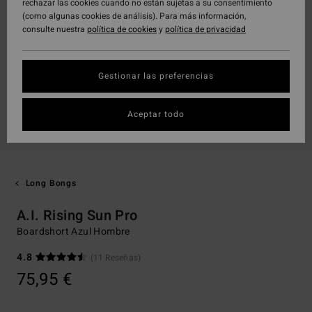
rechazar las cookies cuando no están sujetas a su consentimiento
(como algunas cookies de análisis). Para más información,
consulte nuestra
política de cookies
y
política de privacidad
Gestionar las preferencias
Aceptar todo
Long Bongs
A.I. Rising Sun Pro
Boardshort Azul Hombre
4.8
(11 Reseñas)
75,95 €