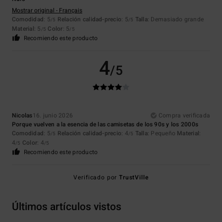
Mostrar original - Français
Comodidad
: 5
Relación calidad-precio
: 5
Talla
: Demasiado grande
/5
/5
Material
: 5
Color
: 5
/5
/5
Recomiendo este producto
4
/5
Nicolas
16. junio 2026
Compra verificada
Porque vuelven a la esencia de las camisetas de los 90s y los 2000s
Comodidad
: 5
Relación calidad-precio
: 4
Talla
: Pequeño
Material
:
/5
/5
4
Color
: 4
/5
/5
Recomiendo este producto
Verificado por
TrustVille
Últimos artículos vistos