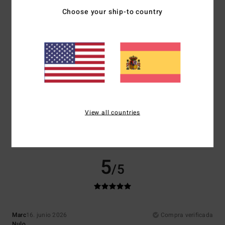
Choose your ship-to country
Comodidad
Relación calidad-precio
5.0
4.5
Talla
Material
4.5
Demasiado pequeño
Demasiado grande
Color
4.5
View all countries
5
/5
Marc
16. junio 2026
Compra verificada
Nulo