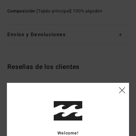
Composición
[Tejido principal] 100% algodón
Envíos y Devoluciones
Reseñas de los clientes
Puntuación media
4.5
/5
basado en
2 reseñas verificadas
desde junio 2026
El 100% de nuestros clientes recomiendan este producto
Welcome!