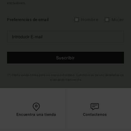
exclusivas.
Preferencias de email
Hombre
Mujer
Suscribir
(*) Oferta valida online para los nuevos inscritos. Condiciones de uso detalladas en
el email de bienvenida
Encuentra una tienda
Contactenos