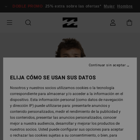
Pasar
DOBLE PROMO
25% extra sobre las ofertas*
Mujer
Hombre
a
la
información
del
producto
Continuar sin aceptar
ELIJA CÓMO SE USAN SUS DATOS
Nosotros y nuestros socios utilizamos cookies o la tecnología
correspondiente para almacenar y/o acceder a la información en el
dispositivo. Esta información personal (como datos de navegación
y dirección IP) puede utilizarse para: presentarle anuncios y
contenido personalizados, medir el rendimiento de la publicidad y
los contenidos, presentar las anuncios personalizados, conocer
mejor a nuestra audiencia, desarrollar y mejorar los productos de
nuestros socios. Usted puede configurar sus opciones para aceptar
o rechazar las cookies sujetas a su consentimiento, o bien, para