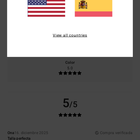
Comodidad
Relación calidad-precio
5.0
4.7
View all countries
Talla
Material
NaN
Demasiado pequeño
Demasiado grande
Color
5.0
5
/5
Ona
16. diciembre 2025
Compra verificada
Talla perfecta