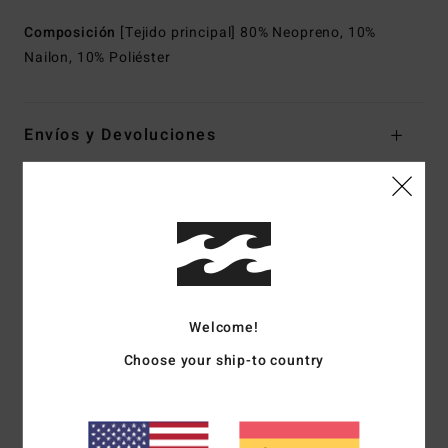
Composición
[Tejido principal] 80% Neopreno, 10%
Nailon, 10% Poliéster
Envíos y Devoluciones
Reseñas de los clientes
Puntuación media
5.0
Welcome!
/5
Choose your ship-to country
basado en
3 reseñas verificadas
desde octubre 2025
El 100% de nuestros clientes recomiendan este producto