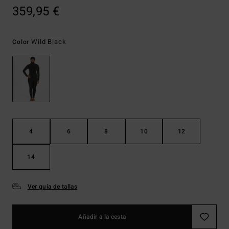
359,95 €
Wild Black
Color
4
6
8
10
12
14
Ver guía de tallas
Añadir a la cesta