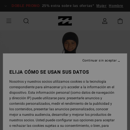
Pasar
DOBLE PROMO
25% extra sobre las ofertas*
Mujer
Hombre
a
la
información
del
producto
Continuar sin aceptar
ELIJA CÓMO SE USAN SUS DATOS
Nosotros y nuestros socios utilizamos cookies o la tecnología
correspondiente para almacenar y/o acceder a la información en el
dispositivo. Esta información personal (como datos de navegación
y dirección IP) puede utilizarse para: presentarle anuncios y
contenido personalizados, medir el rendimiento de la publicidad y
los contenidos, presentar las anuncios personalizados, conocer
mejor a nuestra audiencia, desarrollar y mejorar los productos de
nuestros socios. Usted puede configurar sus opciones para aceptar
o rechazar las cookies sujetas a su consentimiento, o bien, para