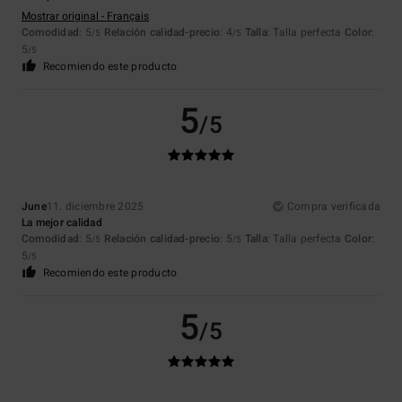
Mostrar original - Français
Comodidad
: 5
Relación calidad-precio
: 4
Talla
: Talla perfecta
Color
:
/5
/5
5
/5
Recomiendo este producto
5
/5
June
11. diciembre 2025
Compra verificada
La mejor calidad
Comodidad
: 5
Relación calidad-precio
: 5
Talla
: Talla perfecta
Color
:
/5
/5
5
/5
Recomiendo este producto
5
/5