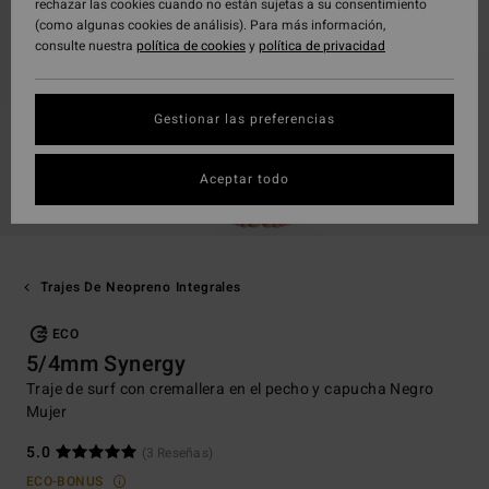
rechazar las cookies cuando no están sujetas a su consentimiento
(como algunas cookies de análisis). Para más información,
consulte nuestra
política de cookies
y
política de privacidad
Gestionar las preferencias
Aceptar todo
Trajes De Neopreno Integrales
ECO
5/4mm Synergy
Traje de surf con cremallera en el pecho y capucha Negro
Mujer
5.0
(3 Reseñas)
ECO-BONUS