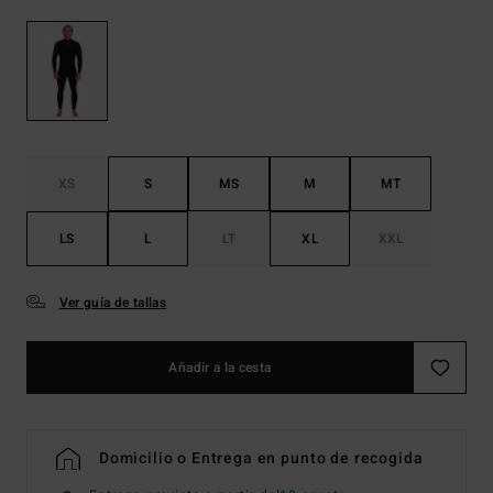
XS
S
MS
M
MT
LS
L
LT
XL
XXL
Ver guía de tallas
Añadir a la cesta
Domicilio o Entrega en punto de recogida