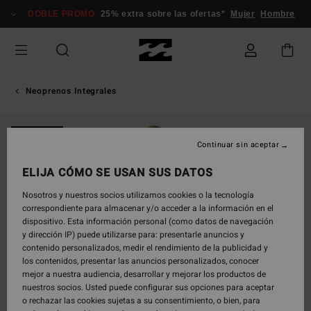
Pasar
DOBLE PROMO
25% extra sobre las ofertas*
Mujer
Hombre
a
la
información
del
producto
Neoprenos Integrales
NOVEDAD
Continuar sin aceptar
ELIJA CÓMO SE USAN SUS DATOS
Nosotros y nuestros socios utilizamos cookies o la tecnología
correspondiente para almacenar y/o acceder a la información en el
dispositivo. Esta información personal (como datos de navegación
y dirección IP) puede utilizarse para: presentarle anuncios y
contenido personalizados, medir el rendimiento de la publicidad y
los contenidos, presentar las anuncios personalizados, conocer
mejor a nuestra audiencia, desarrollar y mejorar los productos de
nuestros socios. Usted puede configurar sus opciones para aceptar
o rechazar las cookies sujetas a su consentimiento, o bien, para