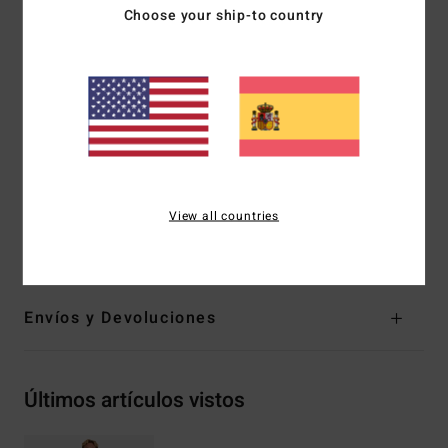
Choose your ship-to country
extremidades de Graphene Pro
Grosor:
5/4 mm
Sistema de entrada:
gullwing (apertura en ala de gaviota)
Costuras exteriores:
Power Seam
Costuras interiores:
cinta de neopreno superelástica
aplicada a máquina
Pegamento : Aqua Alpha De base agua
Composición
[Tejido principal] 87% poliéster reciclado,
View all countries
13% elastano reciclado
Envíos y Devoluciones
Últimos artículos vistos