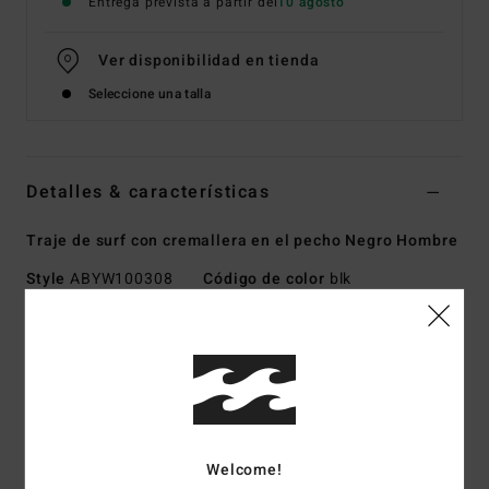
Entrega prevista a partir del
10 agosto
Ver disponibilidad en tienda
Seleccione una talla
Detalles & características
Traje de surf con cremallera en el pecho Negro Hombre
Style
ABYW100308
Código de color
blk
Características
Colección:
Furnace Ultra
Tipo de forro exterior:
AIRLITE II [90% nailon reciclado,
10% elastano reciclado]
Espuma:
caucho natural OCENA+
Welcome!
Tejido interior:
cuerpo de Graphene Ultra con