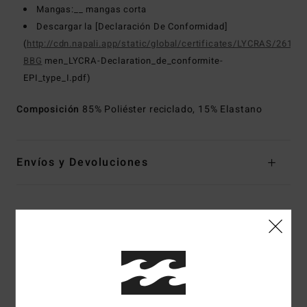
Mangas:__ mangas corta
Descargar la [Declaración De Conformidad]
(
http://cdn.napali.app/static/global/certificates/LYCRAS/261-
BBG
men_LYCRA-Declaration_de_conformite-
EPI_type_I.pdf)
Composición
85% Poliéster reciclado, 15% Elastano
Envíos y Devoluciones
Reseñas de los clientes
Puntuación media
5.0
/5