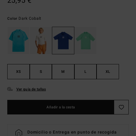
25,95 €
Dark Cobalt
Color
XS
S
M
L
XL
Ver guía de tallas
Añadir a la cesta
Domicilio o Entrega en punto de recogida