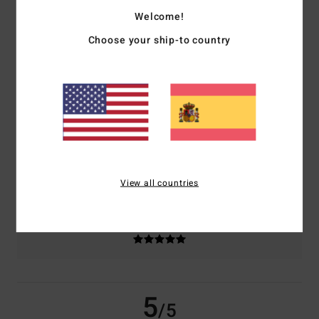
Welcome!
Choose your ship-to country
basado en
2 reseñas verificadas
desde mayo 2026
El 0% de nuestros clientes recomiendan este producto
Comodidad
Relación calidad-precio
5.0
5.0
Talla
Material
5.0
Demasiado pequeño
Demasiado grande
View all countries
Color
5.0
5
/5