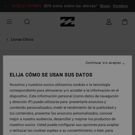
Pasar
DOBLE PROMO
25% extra sobre las ofertas*
Mujer
Hombre
a
la
información
del
producto
Licras Chico
Continuar sin aceptar
ELIJA CÓMO SE USAN SUS DATOS
Nosotros y nuestros socios utilizamos cookies o la tecnología
correspondiente para almacenar y/o acceder a la información en el
dispositivo. Esta información personal (como datos de navegación
y dirección IP) puede utilizarse para: presentarle anuncios y
contenido personalizados, medir el rendimiento de la publicidad y
los contenidos, presentar las anuncios personalizados, conocer
mejor a nuestra audiencia, desarrollar y mejorar los productos de
nuestros socios. Usted puede configurar sus opciones para aceptar
o rechazar las cookies sujetas a su consentimiento, o bien, para