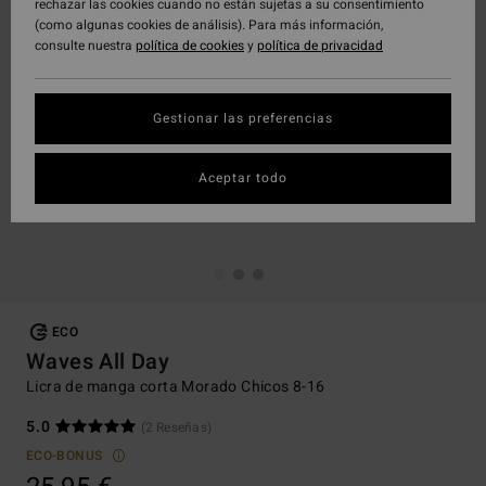
rechazar las cookies cuando no están sujetas a su consentimiento
(como algunas cookies de análisis). Para más información,
consulte nuestra
política de cookies
y
política de privacidad
Gestionar las preferencias
Aceptar todo
ECO
Waves All Day
Licra de manga corta Morado Chicos 8-16
5.0
(2 Reseñas)
ECO-BONUS