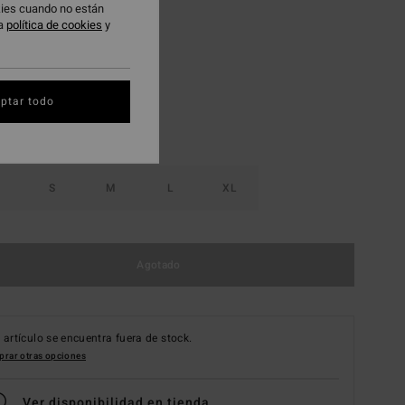
okies cuando no están
ra
política de cookies
y
Multi
ptar todo
S
M
L
XL
Agotado
 artículo se encuentra fuera de stock.
rar otras opciones
Ver disponibilidad en tienda