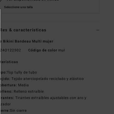
Seleccione una talla
lles & características
e Bikini Bandeau Multi mujer
24O122502
Código de color
mul
terísticas
ipo:
Top tully de tubo
ejido:
Tejido aterciopelado reciclado y elástico
obertura:
Media
elleno:
Relleno extraíble
irantes:
Tirantes extraíbles ajustables con aro y
izador
ierre:
Sin cierre