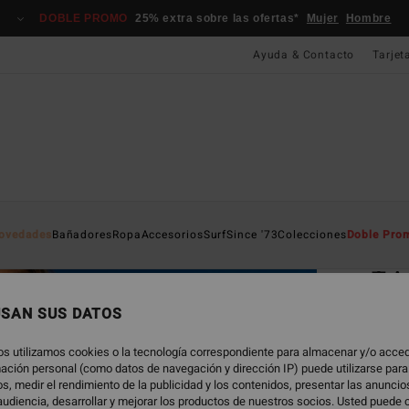
DOBLE PROMO
25% extra sobre las ofertas*
Mujer
Hombre
Ayuda & Contacto
Tarjet
Página D
ovedades
Bañadores
Ropa
Accesorios
Surf
Since '73
Colecciones
Doble Pro
EC
Tri
Top d
USAN SUS DATOS
ECO-B
os utilizamos cookies o la tecnología correspondiente para almacenar y/o acced
45,
rmación personal (como datos de navegación y dirección IP) puede utilizarse para
s, medir el rendimiento de la publicidad y los contenidos, presentar las anunci
DOBLE
udiencia, desarrollar y mejorar los productos de nuestros socios. Usted puede 