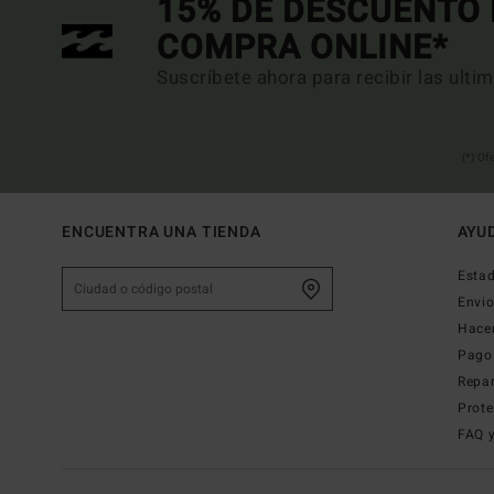
15% DE DESCUENTO 
COMPRA ONLINE*
Suscríbete ahora para recibir las ulti
(*) Of
ENCUENTRA UNA TIENDA
AYU
Estad
Envi
Hace
Pago
Repa
Prote
FAQ 