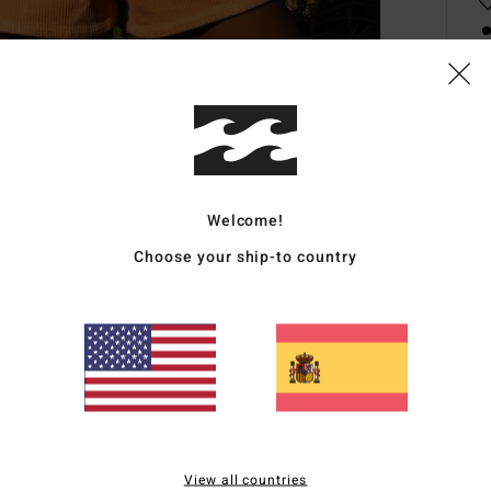
Deta
Top d
Style
Welcome!
Choose your ship-to country
Carac
T
T
C
R
T
desl
C
View all countries