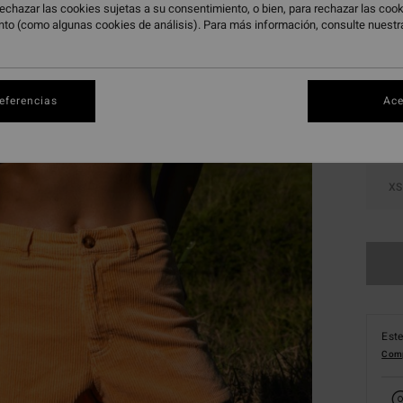
echazar las cookies sujetas a su consentimiento, o bien, para rechazar las co
nto (como algunas cookies de análisis). Para más información, consulte nuest
Color
referencias
Ace
XS
Este
Comp