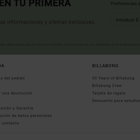
EN TU PRIMERA
Preferencias 
mas informaciones y ofertas exclusivas.
erta valida online para los nuevos inscritos. Condiciones de uso detalladas en el email de bie
DA
BILLABONG
o del pedido
50 Years of Billabong
o
Billabong Crew
r una devolución
Tarjeta de regalo
Descuento para estudia
ración y Garantía
cción de datos personales
y contacto