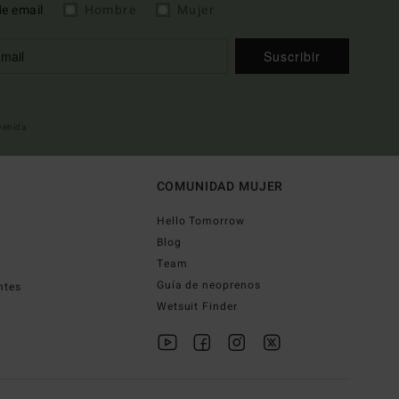
de email
Hombre
Mujer
Suscribir
nvenida
COMUNIDAD MUJER
Hello Tomorrow
Blog
Team
Guía de neoprenos
ntes
Wetsuit Finder