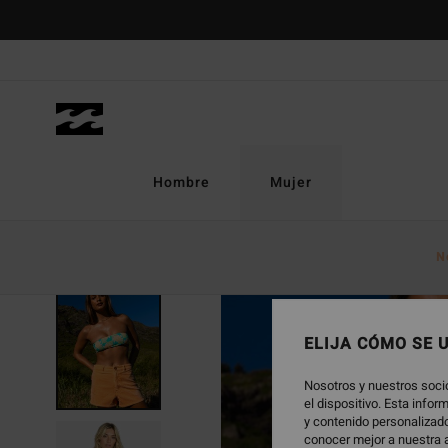
Pasar
a
la
información
del
producto
Hombre
Mujer
N
AGOTADO
ELIJA CÓMO SE 
Nosotros y nuestros soci
el dispositivo. Esta info
y contenido personalizado
conocer mejor a nuestra a