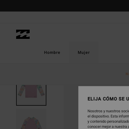
Pasar
a
la
información
del
producto
Hombre
Mujer
N
ELIJA CÓMO SE 
Nosotros y nuestros soci
el dispositivo. Esta info
y contenido personalizado
conocer mejor a nuestra a