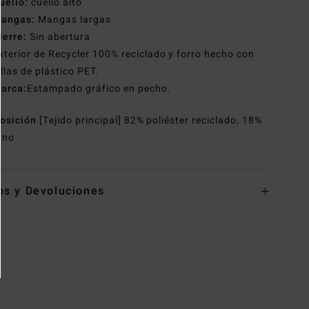
uello:
cuello alto
angas:
Mangas largas
ierre:
Sin abertura
xterior de Recycler 100% reciclado y forro hecho con
llas de plástico PET.
arca:
Estampado gráfico en pecho.
osición
[Tejido principal] 82% poliéster reciclado, 18%
ano
os y Devoluciones