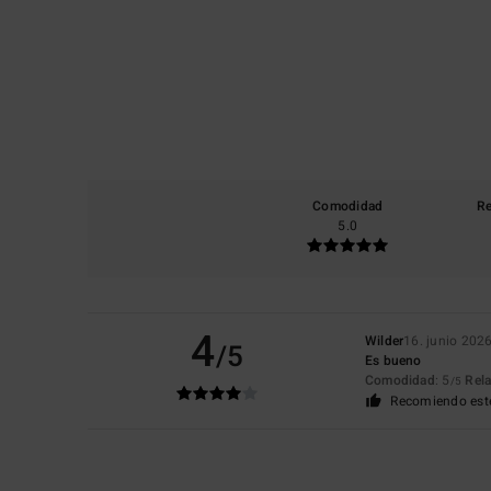
Comodidad
Re
5.0
4
Wilder
16. junio 202
/5
Es bueno
Comodidad
: 5
Rela
/5
Recomiendo est