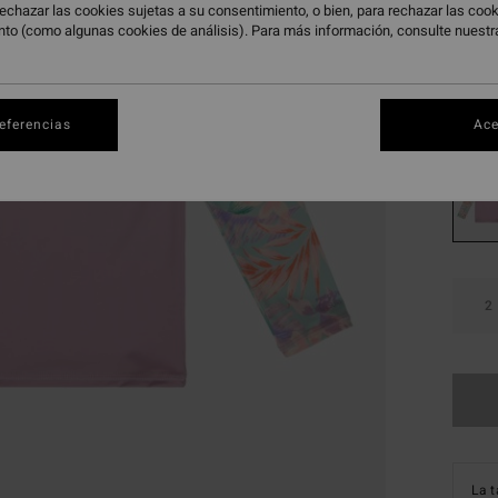
11,
echazar las cookies sujetas a su consentimiento, o bien, para rechazar las co
nto (como algunas cookies de análisis). Para más información, consulte nuest
OFERT
DOBLE
Color
referencias
Ace
2
La t