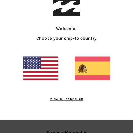
C
M
C
E
Welcome!
bote
M
Choose your ship-to country
Comp
elast
Enví
View all countries