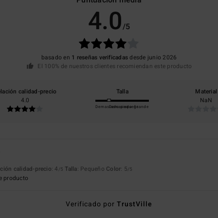
Puntuación media
4.0
/5
basado en
1 reseñas verificadas
desde junio 2026
El 100% de nuestros clientes recomiendan este producto
lación calidad-precio
Talla
Material
4.0
NaN
Demasiado pequeño
Demasiado grande
6
ción calidad-precio
: 4
Talla
: Pequeño
Color
: 5
/5
/5
e producto
Verificado por
TrustVille