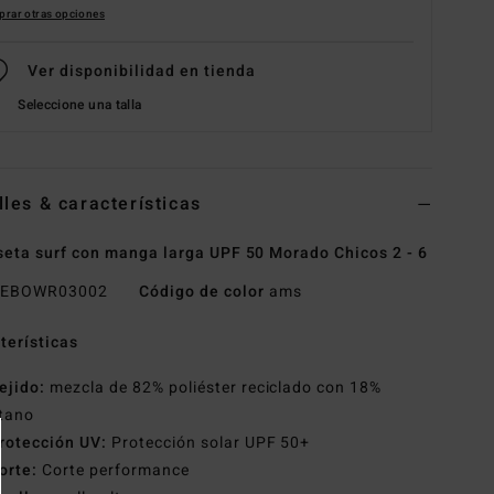
rar otras opciones
Ver disponibilidad en tienda
Seleccione una talla
lles & características
eta surf con manga larga UPF 50 Morado Chicos 2 - 6
EBOWR03002
Código de color
ams
terísticas
ejido:
mezcla de 82% poliéster reciclado con 18%
stano
rotección UV:
Protección solar UPF 50+
orte:
Corte performance