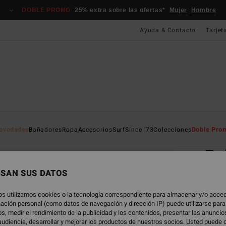
DOBLE PROMO
25% extra sobre las ofertas*
Mujer
Hombre
Ayuda & Contacto
Tarjet
Página D
ovedades
Bañadores
Ropa
Accesorios
Surf
Since '73
Colecciones
Doble Pro
EC
Tod
Camis
USAN SUS DATOS
4.0
os utilizamos cookies o la tecnología correspondiente para almacenar y/o acced
ECO-B
rmación personal (como datos de navegación y dirección IP) puede utilizarse para
s, medir el rendimiento de la publicidad y los contenidos, presentar las anunci
29,95
udiencia, desarrollar y mejorar los productos de nuestros socios. Usted puede 