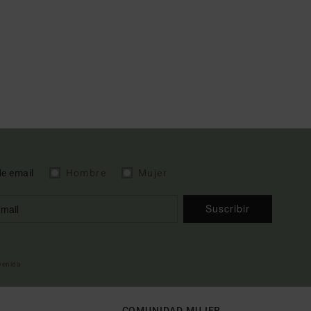
de email
Hombre
Mujer
Suscribir
nvenida
COMUNIDAD MUJER