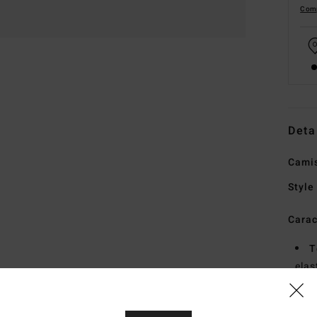
Comp
Deta
Camis
Style
Carac
T
ela
P
C