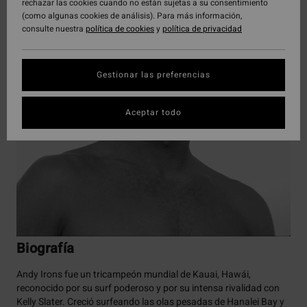
rechazar las cookies cuando no están sujetas a su consentimiento
(como algunas cookies de análisis). Para más información,
consulte nuestra
política de cookies
y
política de privacidad
Gestionar las preferencias
Aceptar todo
Biografía
Andy Irons fue un tricampeón mundial de Kauai, Hawái,
reconocido por su surf poderoso y por su intensa rivalidad con
Kelly Slater. Creció surfeando las olas pesadas de Hanalei Bay y