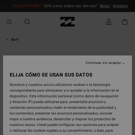
Saltar
DOBLE PROMO
25% extra sobre las ofertas*
Mujer
Hombre
al
contenido
Surf
Andy
Continuar sin aceptar
Irons
ELIJA CÓMO SE USAN SUS DATOS
Surfista hawaiano tres veces campeón del mundo, conocido por
Nosotros y nuestros socios utilizamos cookies o la tecnología
su estilo potente, su espíritu competitivo y su legado duradero en
correspondiente para almacenar y/o acceder a la información en el
la historia del surf.
dispositivo. Esta información personal (como datos de navegación
y dirección IP) puede utilizarse para: presentarle anuncios y
contenido personalizados, medir el rendimiento de la publicidad y

los contenidos, presentar las anuncios personalizados, conocer
mejor a nuestra audiencia, desarrollar y mejorar los productos de
nuestros socios. Usted puede configurar sus opciones para aceptar
o rechazar las cookies sujetas a su consentimiento, o bien, para