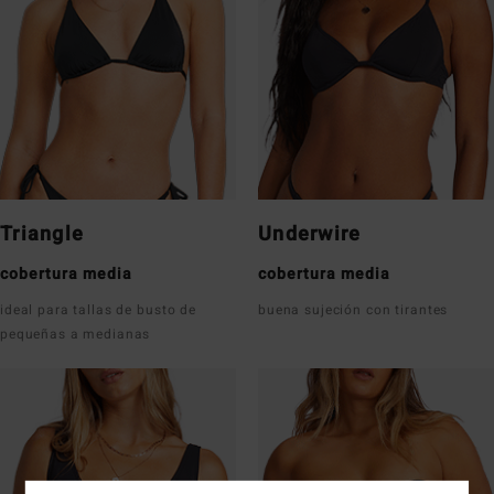
Triangle
Underwire
cobertura media
cobertura media
ideal para tallas de busto de
buena sujeción con tirantes
pequeñas a medianas