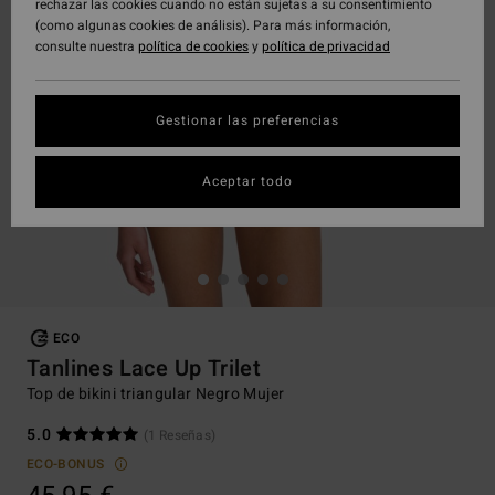
rechazar las cookies cuando no están sujetas a su consentimiento
(como algunas cookies de análisis). Para más información,
consulte nuestra
política de cookies
y
política de privacidad
Gestionar las preferencias
Aceptar todo
ECO
Tanlines Lace Up Trilet
Top de bikini triangular Negro Mujer
5.0
(1 Reseñas)
ECO-BONUS