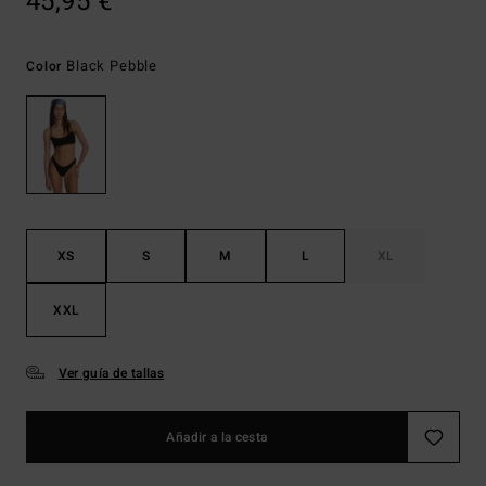
45,95 €
Black Pebble
Color
XS
S
M
L
XL
XXL
Ver guía de tallas
Añadir a la cesta