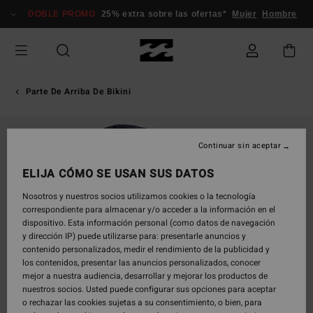
Pasar
DOBLE PROMO
25% extra sobre las ofertas*
Mujer
Hombre
a
la
información
del
producto
Parte De Arriba De Bikini
Continuar sin aceptar
ELIJA CÓMO SE USAN SUS DATOS
Nosotros y nuestros socios utilizamos cookies o la tecnología
correspondiente para almacenar y/o acceder a la información en el
dispositivo. Esta información personal (como datos de navegación
y dirección IP) puede utilizarse para: presentarle anuncios y
contenido personalizados, medir el rendimiento de la publicidad y
los contenidos, presentar las anuncios personalizados, conocer
mejor a nuestra audiencia, desarrollar y mejorar los productos de
nuestros socios. Usted puede configurar sus opciones para aceptar
o rechazar las cookies sujetas a su consentimiento, o bien, para