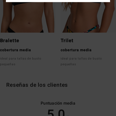
Bralette
Trilet
cobertura media
cobertura media
ideal para tallas de busto
ideal para tallas de busto
pequeñas
pequeñas
Reseñas de los clientes
Puntuación media
5.0