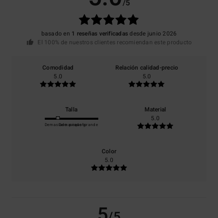
/5
basado en
1 reseñas verificadas
desde junio 2026
El 100% de nuestros clientes recomiendan este producto
Comodidad
Relación calidad-precio
5.0
5.0
Talla
Material
5.0
Demasiado pequeño
Demasiado grande
Color
5.0
5
/5