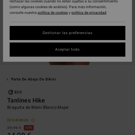
rechazar las cookies cuando no están sujetas a su consentimiento
(como algunas cookies de análisis). Para más información,
consulte nuestra
política de cookies
y
política de privacidad
Gestionar las preferencias
Aceptar todo
Parte De Abajo De Bikini
ECO
Tanlines Hike
Braguita de Bikini Blanco Mujer
ECO-BONUS
39,95 €
63%