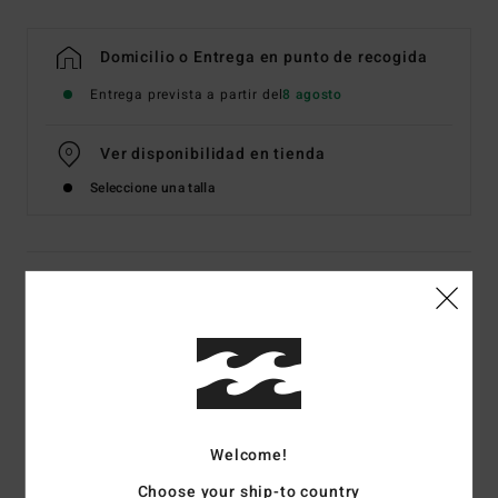
Domicilio o Entrega en punto de recogida
Entrega prevista a partir del
8 agosto
Ver disponibilidad en tienda
Seleccione una talla
Detalles & características
Braguita de Bikini Blanco Mujer
Style
ABJX400139
Código de color
scs
Características
Welcome!
Tejdio:
punto acanalado, mezcla de elastano y poliéster
Choose your ship-to country