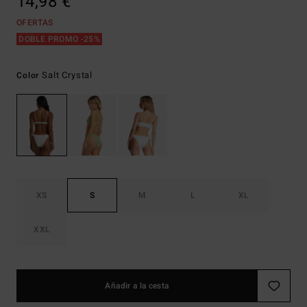
14,98 €
OFERTAS
DOBLE PROMO -25%
Salt Crystal
Color
XS
S
M
L
XL
XXL
Añadir a la cesta