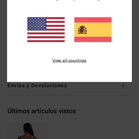
reciclado
Corte:
corte Hike
Cobertura:
cobertura reveladora
Talle:
Talle medio
Pierna:
corte de pierna súper alta
Marca:
logo bordado
Composición
[Tejido principal] 91% poliéster reciclado,
View all countries
9% elastane
Envíos y Devoluciones
Últimos artículos vistos