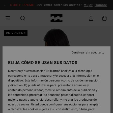
Pasar
DOBLE PROMO
25% extra sobre las ofertas*
Mujer
Hombre
a
la
información
del
producto
ONLY ONLINE
Continuar sin aceptar
ELIJA CÓMO SE USAN SUS DATOS
Nosotros y nuestros socios utilizamos cookies o la tecnología
correspondiente para almacenar y/o acceder a la información en el
dispositivo. Esta información personal (como datos de navegación
y dirección IP) puede utilizarse para: presentarle anuncios y
contenido personalizados, medir el rendimiento de la publicidad y
los contenidos, presentar las anuncios personalizados, conocer
mejor a nuestra audiencia, desarrollar y mejorar los productos de
nuestros socios. Usted puede configurar sus opciones para aceptar
o rechazar las cookies sujetas a su consentimiento, o bien, para