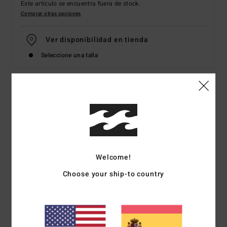
Este artículo se encuentra fuera de stock.
Comprar otras opciones
Ver disponibilidad en tienda
Seleccione una talla
Detalles & características
Top de bikini deportivo Verde Mujer
Style
ABJX300765
Código de color
gej0
Welcome!
Características
Choose your ship-to country
Tejdio:
punto acanalado, mezcla de elastano y poliéster
reciclado
Cuello:
diseño con escote
Tirantes:
tirantes fijos