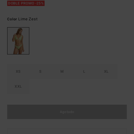
DOBLE PROMO -25%
Lime Zest
Color
XS
S
M
L
XL
XXL
Agotado