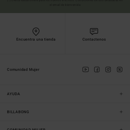
(*) Oferta valida online para los nuevos inscritos. Condiciones de uso detalladas en
el email de bienvenida
Encuentra una tienda
Contactenos
Comunidad Mujer
AYUDA
BILLABONG
COMUNIDAD MUJER