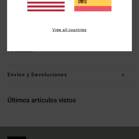
Acolchado:
Sin acolchar
Cobertura:
cobertura media
Cierre:
diseño cerrado
Marca:__ logo bordado
View all countries
Composición
[Tejido principal] 91% poliéster reciclado,
9% elastane
Envíos y Devoluciones
Últimos artículos vistos