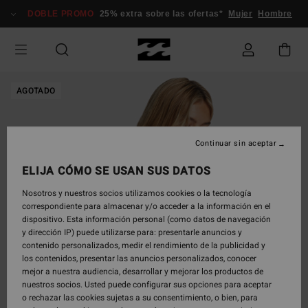
Pasar
DOBLE PROMO
25% extra sobre las ofertas*
Mujer
Hombre
a
la
información
del
producto
AGOTADO
Continuar sin aceptar
ELIJA CÓMO SE USAN SUS DATOS
Nosotros y nuestros socios utilizamos cookies o la tecnología
correspondiente para almacenar y/o acceder a la información en el
dispositivo. Esta información personal (como datos de navegación
y dirección IP) puede utilizarse para: presentarle anuncios y
contenido personalizados, medir el rendimiento de la publicidad y
los contenidos, presentar las anuncios personalizados, conocer
mejor a nuestra audiencia, desarrollar y mejorar los productos de
nuestros socios. Usted puede configurar sus opciones para aceptar
o rechazar las cookies sujetas a su consentimiento, o bien, para