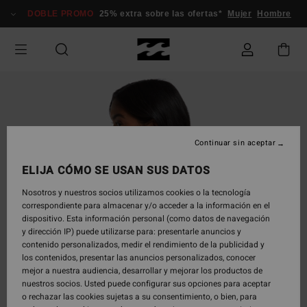
Pasar
DOBLE PROMO
25% extra sobre las ofertas*
Mujer
Hombre
a
la
información
del
producto
Continuar sin aceptar
ELIJA CÓMO SE USAN SUS DATOS
Nosotros y nuestros socios utilizamos cookies o la tecnología
correspondiente para almacenar y/o acceder a la información en el
dispositivo. Esta información personal (como datos de navegación
y dirección IP) puede utilizarse para: presentarle anuncios y
contenido personalizados, medir el rendimiento de la publicidad y
los contenidos, presentar las anuncios personalizados, conocer
mejor a nuestra audiencia, desarrollar y mejorar los productos de
nuestros socios. Usted puede configurar sus opciones para aceptar
o rechazar las cookies sujetas a su consentimiento, o bien, para