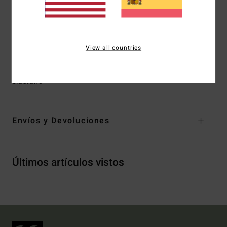
Talle: Cae por encima o por debajo de la cadera
Cierre: cierre fijo
Cobertura: cobertura moderada
Marca: Logo bordado
View all countries
Composición
[Tejido principal] 78% nailon reciclado, 22%
elastano
Envíos y Devoluciones
Últimos artículos vistos