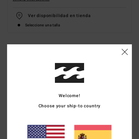
Ver disponibilidad en tienda
Seleccione una talla
Detalles & características
Braguita de bikini de cobertura moderada Multi Mujer
Style
ABJX400993
Código de color
mul
Características
Welcome!
Colección: Sweet Aloha
Choose your ship-to country
Tejido: tejido aterciopelado y elástico de 78% nailon
reciclado con 22% elastano
Corte: Bondi
Cintura: cintura baja