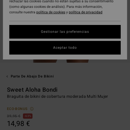
rechazar las cookies cuando no están sujetas a su consentimiento
(como algunas cookies de análisis). Para más información,
consulte nuestra
política de cookies
y
política de privacidad
Gestionar las preferencias
Aceptar todo
Parte De Abajo De Bikini
Sweet Aloha Bondi
Braguita de bikini de cobertura moderada Multi Mujer
ECO-BONUS
39,95 €
63%
14,98 €