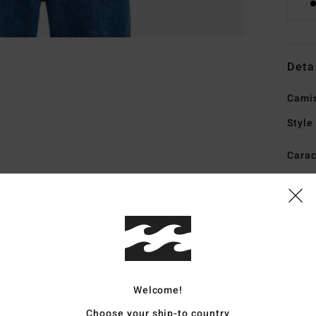
Deta
Camis
Style
Carac
T
S
E
Comp
Welcome!
Enví
Choose your ship-to country