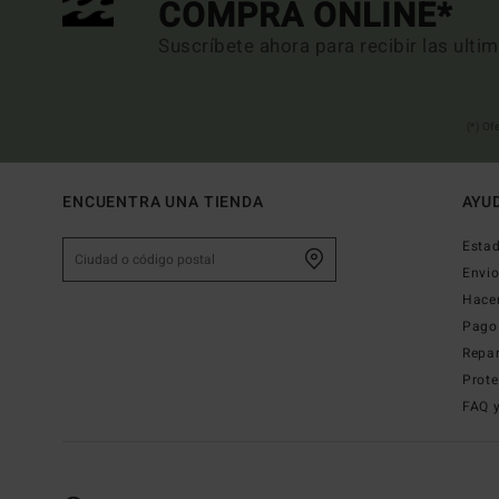
COMPRA ONLINE*
Suscríbete ahora para recibir las ulti
(*) Of
ENCUENTRA UNA TIENDA
AYU
Estad
Envi
Hace
Pago
Repa
Prote
FAQ 