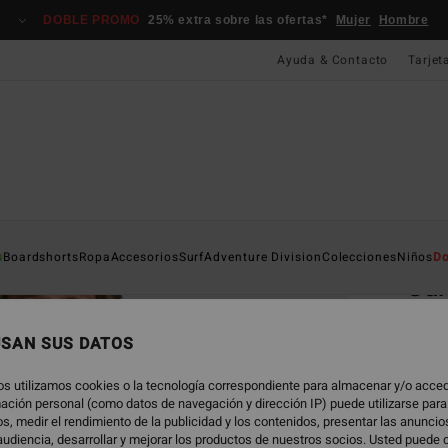
DOBLE PROMO
25% extra sobre las ofertas*
Mujer
Hombre
Ayuda & Contacto
Tarjet
Página D
s
Boardshorts
Ropa
Accesorios
Surf
Adventure Division
Colecciones
Niños
Do
Sur
Camis
USAN SUS DATOS
5.0
29,
os utilizamos cookies o la tecnología correspondiente para almacenar y/o acced
rmación personal (como datos de navegación y dirección IP) puede utilizarse para
DOBLE
s, medir el rendimiento de la publicidad y los contenidos, presentar las anunci
udiencia, desarrollar y mejorar los productos de nuestros socios. Usted puede 