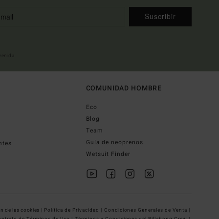
Suscribir
nvenida
COMUNIDAD HOMBRE
Eco
Blog
Team
Guía de neoprenos
ntes
Wetsuit Finder
n de las cookies |
Política de Privacidad |
Condiciones Generales de Venta |
ntrato de Términos de Uso |
Términos y Condiciones del Billabong Crew |