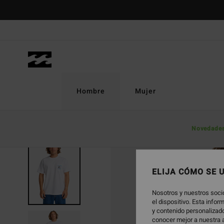
Pasar
a
la
información
del
producto
Hombre
Mujer
Novedade
AGOTADO
ELIJA CÓMO SE 
Nosotros y nuestros soci
el dispositivo. Esta info
y contenido personalizado
conocer mejor a nuestra a