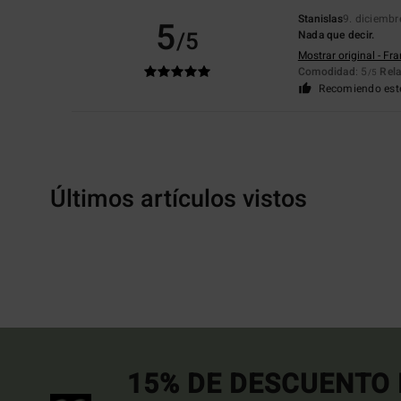
Stanislas
9. diciemb
5
/5
Nada que decir.
Mostrar original - Fr
Comodidad
: 5
Rela
/5
Recomiendo est
Últimos artículos vistos
15% DE DESCUENTO 