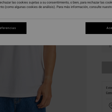
echazar las cookies sujetas a su consentimiento, o bien, para rechazar las co
Color
nto (como algunas cookies de análisis). Para más información, consulte nuest
referencias
Ace
S
Este
Comp