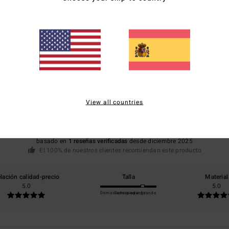
Puntuación media
5.0
View all countries
/5
basado en
1 reseñas verificadas
desde diciembre 2025
El 100% de nuestros clientes recomiendan este producto
lación calidad-precio
Talla
Material
5.0
5.0
Demasiado pequeño
Demasiado grande