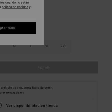
okies cuando no están
White
ra
política de cookies
y
ptar todo
M
L
XL
XXL
Agotado
 artículo se encuentra fuera de stock.
rar otras opciones
Ver disponibilidad en tienda