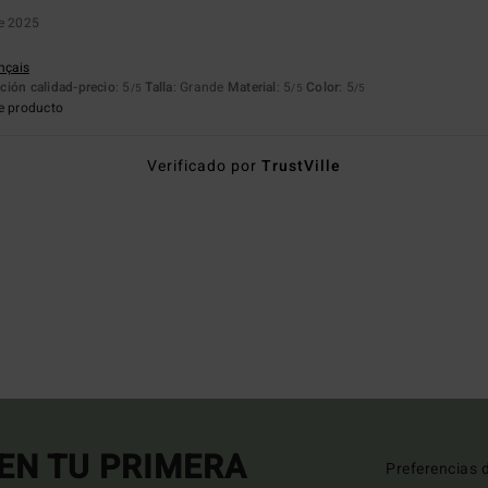
re 2025
ançais
ción calidad-precio
: 5
Talla
: Grande
Material
: 5
Color
: 5
/5
/5
/5
e producto
Verificado por
TrustVille
EN TU PRIMERA
Preferencias 