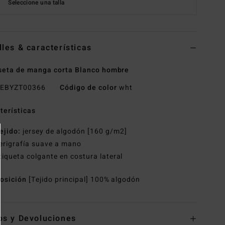
Seleccione una talla
lles & características
eta de manga corta Blanco hombre
EBYZT00366
Código de color
wht
terísticas
ejido:
jersey de algodón [160 g/m2]
erigrafía suave a mano
tiqueta colgante en costura lateral
osición
[Tejido principal] 100% algodón
os y Devoluciones