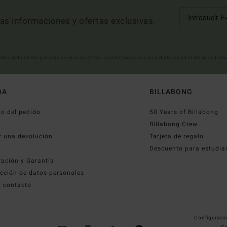
mas informaciones y ofertas exclusivas.
erta valida online para los nuevos inscritos. Condiciones de uso detalladas en el email de bie
DA
BILLABONG
o del pedido
50 Years of Billabong
o
Billabong Crew
r una devolución
Tarjeta de regalo
Descuento para estudia
ración y Garantía
cción de datos personales
y contacto
Configuració
Co