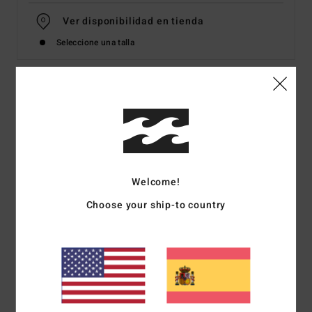
Ver disponibilidad en tienda
Seleccione una talla
Detalles & características
Chanclas Azul Mujer
Style
EBJL100001
Código de color
bet0
Welcome!
Características
Choose your ship-to country
Material:
parte superior de polímero SEBS
Plantilla:
plantilla mezcla de EVA
Suela intermedia: mezcla de EVA
Suela exterior:
suela mezcla de EVA
Correas:
correa moldeada de cuero sintético