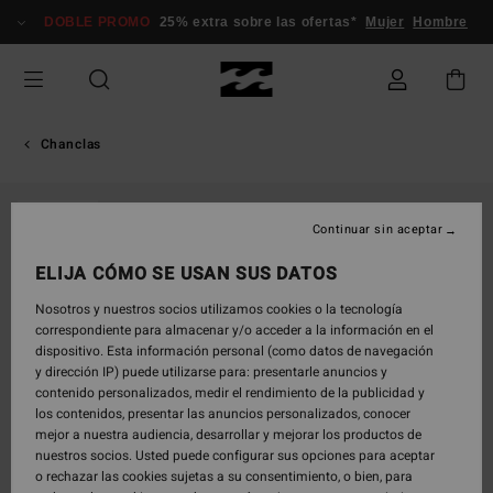
Pasar
DOBLE PROMO
25% extra sobre las ofertas*
Mujer
Hombre
a
la
información
del
producto
Chanclas
AGOTADO
Continuar sin aceptar
ELIJA CÓMO SE USAN SUS DATOS
Nosotros y nuestros socios utilizamos cookies o la tecnología
correspondiente para almacenar y/o acceder a la información en el
dispositivo. Esta información personal (como datos de navegación
y dirección IP) puede utilizarse para: presentarle anuncios y
contenido personalizados, medir el rendimiento de la publicidad y
los contenidos, presentar las anuncios personalizados, conocer
mejor a nuestra audiencia, desarrollar y mejorar los productos de
nuestros socios. Usted puede configurar sus opciones para aceptar
o rechazar las cookies sujetas a su consentimiento, o bien, para