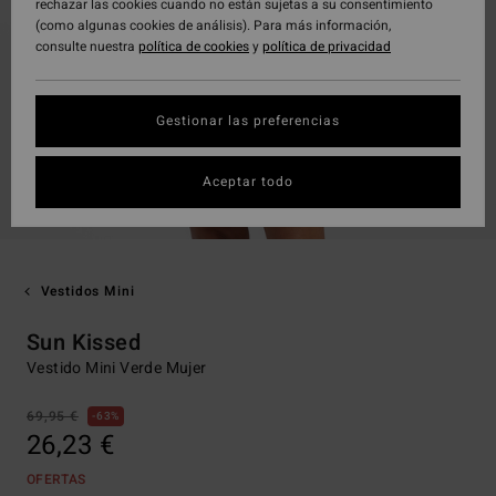
rechazar las cookies cuando no están sujetas a su consentimiento
(como algunas cookies de análisis). Para más información,
consulte nuestra
política de cookies
y
política de privacidad
Gestionar las preferencias
Aceptar todo
Vestidos Mini
Sun Kissed
Vestido Mini Verde Mujer
69,95 €
63%
26,23 €
OFERTAS