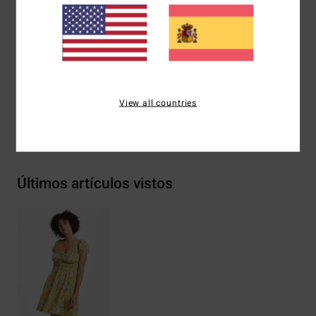
Marca:
Placa metálica
Otras características:
escote y cintura con lazos de
tejido a juego
Composición
100% viscosa
View all countries
Envíos y Devoluciones
Últimos artículos vistos