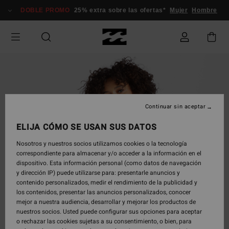
Pasar
DOBLE PROMO
25% extra sobre las ofertas*
Mujer
Hombre
a
la
información
del
producto
Continuar sin aceptar
ELIJA CÓMO SE USAN SUS DATOS
Nosotros y nuestros socios utilizamos cookies o la tecnología
correspondiente para almacenar y/o acceder a la información en el
dispositivo. Esta información personal (como datos de navegación
y dirección IP) puede utilizarse para: presentarle anuncios y
contenido personalizados, medir el rendimiento de la publicidad y
los contenidos, presentar las anuncios personalizados, conocer
mejor a nuestra audiencia, desarrollar y mejorar los productos de
nuestros socios. Usted puede configurar sus opciones para aceptar
o rechazar las cookies sujetas a su consentimiento, o bien, para