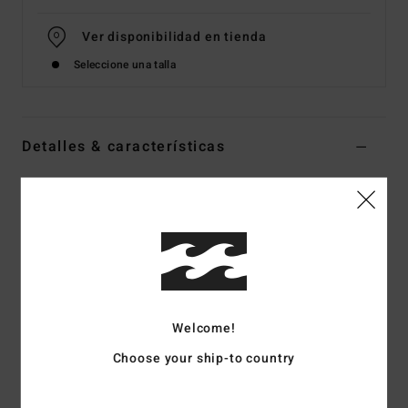
Ver disponibilidad en tienda
Seleccione una talla
Detalles & características
Vestido Mini Verde Mujer
Style
ABJWD00669
Código de color
gje0
Características
Colección:
Trip Around The Sun
Tejido:
tejido de viscosa
Welcome!
Corte:
Corpiño ajustado, falda más suelta
Choose your ship-to country
Cuello:
Escote redondo
Mangas:
Manga corta abullonada