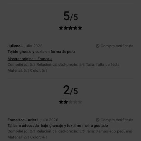
5
/5
Juliane
4. julio 2026
Compra verificada
Tejido grueso y corte en forma de pera
Mostrar original - Français
Comodidad
: 5
Relación calidad-precio
: 5
Talla
: Talla perfecta
/5
/5
Material
: 5
Color
: 5
/5
/5
2
/5
Francisco Javier
1. julio 2026
Compra verificada
Talla no adecuada, bajo gramaje y textil no me ha gustado
Comodidad
: 2
Relación calidad-precio
: 3
Talla
: Demasiado pequeño
/5
/5
Material
: 2
Color
: 4
/5
/5