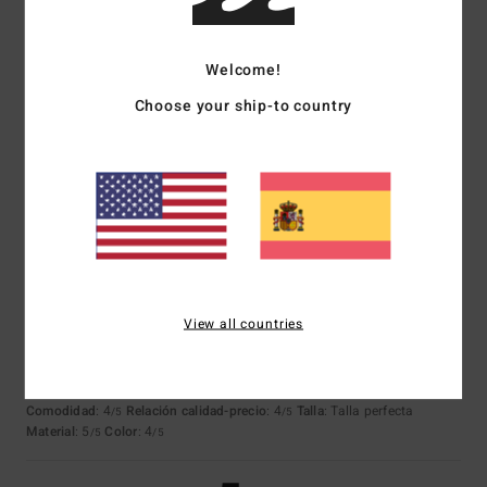
Welcome!
Michelle
25. julio 2026
Compra verificada
¡Buena calidad, buen precio!
Choose your ship-to country
Mostrar original - Italiano
Comodidad
: 5
Relación calidad-precio
: 5
Talla
: Demasiado grande
/5
/5
Material
: 5
Color
: 5
/5
/5
Recomiendo este producto
4
/5
View all countries
Claude
18. julio 2026
Compra verificada
Calidad
Mostrar original - Français
Comodidad
: 4
Relación calidad-precio
: 4
Talla
: Talla perfecta
/5
/5
Material
: 5
Color
: 4
/5
/5