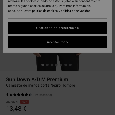
rechazar las cookies cuando no están sujetas a su consentimiento
(como algunas cookies de análisis). Para más información,
consulte nuestra
política de cookies
y
política de privacidad
Gestionar las preferencias
Aceptar todo
Sun Down A/DIV Premium
Camiseta de manga corta Negro Hombre
4.6
(19 Reseñas)
35,95 €
63%
13,48 €