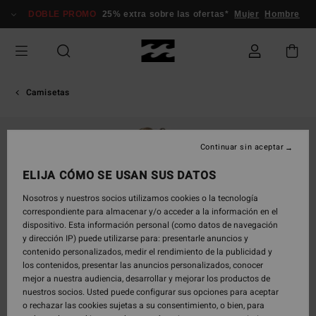
Pasar
DOBLE PROMO
25% extra sobre las ofertas*
Mujer
Hombre
a
la
información
del
producto
Camisetas
Continuar sin aceptar
ELIJA CÓMO SE USAN SUS DATOS
Nosotros y nuestros socios utilizamos cookies o la tecnología
correspondiente para almacenar y/o acceder a la información en el
dispositivo. Esta información personal (como datos de navegación
y dirección IP) puede utilizarse para: presentarle anuncios y
contenido personalizados, medir el rendimiento de la publicidad y
los contenidos, presentar las anuncios personalizados, conocer
mejor a nuestra audiencia, desarrollar y mejorar los productos de
nuestros socios. Usted puede configurar sus opciones para aceptar
o rechazar las cookies sujetas a su consentimiento, o bien, para