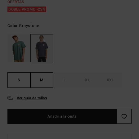
OFERTAS
DOBLE PROMO -25%
Graystone
Color
S
M
L
XL
XXL
Ver guía de tallas
Añadir a la cesta