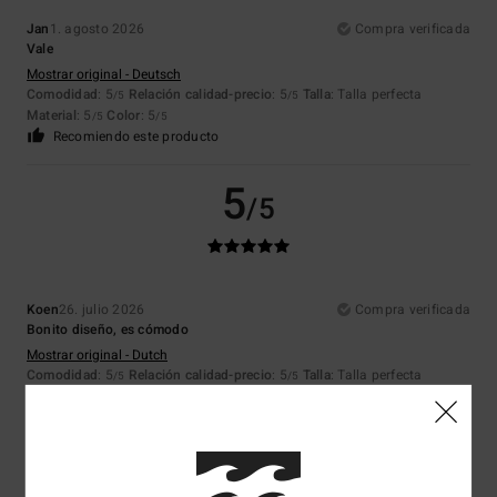
Jan
1. agosto 2026
Compra verificada
Vale
Mostrar original - Deutsch
Comodidad
: 5
Relación calidad-precio
: 5
Talla
: Talla perfecta
/5
/5
Material
: 5
Color
: 5
/5
/5
Recomiendo este producto
5
/5
Koen
26. julio 2026
Compra verificada
Bonito diseño, es cómodo
Mostrar original - Dutch
Comodidad
: 5
Relación calidad-precio
: 5
Talla
: Talla perfecta
/5
/5
Material
: 5
Color
: 5
/5
/5
5
/5