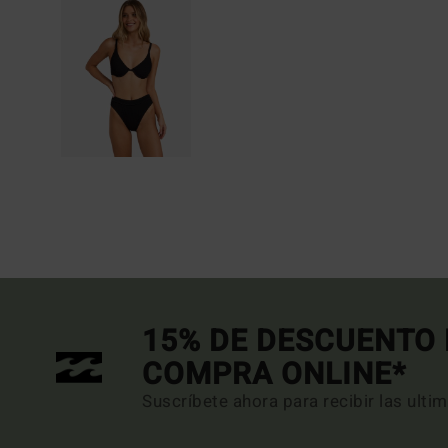
15% DE DESCUENTO 
COMPRA ONLINE*
Suscríbete ahora para recibir las ulti