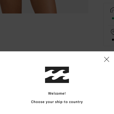
Deta
Women
Style
Welcome!
Carac
Choose your ship-to country
F
elas