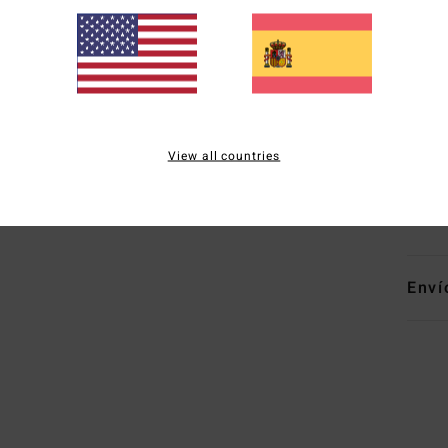
F
W
C
R
C
B
View all countries
Comp
Polye
Enví