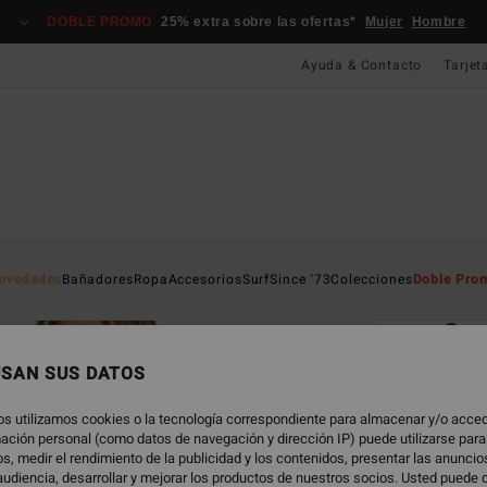
DOBLE PROMO
25% extra sobre las ofertas*
Mujer
Hombre
Ayuda & Contacto
Tarjet
Página D
ovedades
Bañadores
Ropa
Accesorios
Surf
Since '73
Colecciones
Doble Pro
EC
Sum
Ski
USAN SUS DATOS
fo
os utilizamos cookies o la tecnología correspondiente para almacenar y/o acced
Women
rmación personal (como datos de navegación y dirección IP) puede utilizarse para
s, medir el rendimiento de la publicidad y los contenidos, presentar las anunci
udiencia, desarrollar y mejorar los productos de nuestros socios. Usted puede 
ECO-B