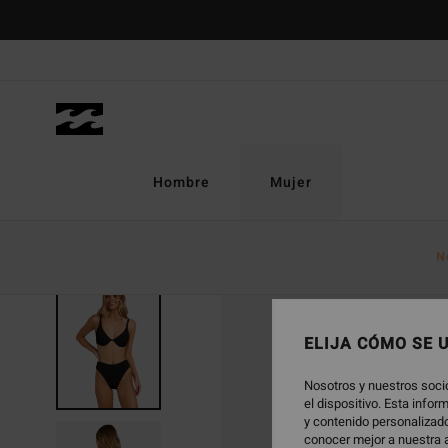
Pasar
a
la
información
del
producto
Hombre
Mujer
N
ELIJA CÓMO SE 
Nosotros y nuestros soci
el dispositivo. Esta info
y contenido personalizado
conocer mejor a nuestra a