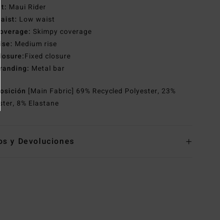
it:
Maui Rider
aist:
Low waist
overage:
Skimpy coverage
ise:
Medium rise
losure:
Fixed closure
randing:
Metal bar
osición
[Main Fabric] 69% Recycled Polyester, 23%
ster, 8% Elastane
os y Devoluciones