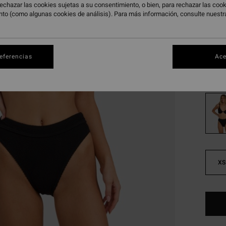
echazar las cookies sujetas a su consentimiento, o bien, para rechazar las co
45,95
nto (como algunas cookies de análisis). Para más información, consulte nuest
17,
OFERT
DOBLE
referencias
Ace
Color
XS