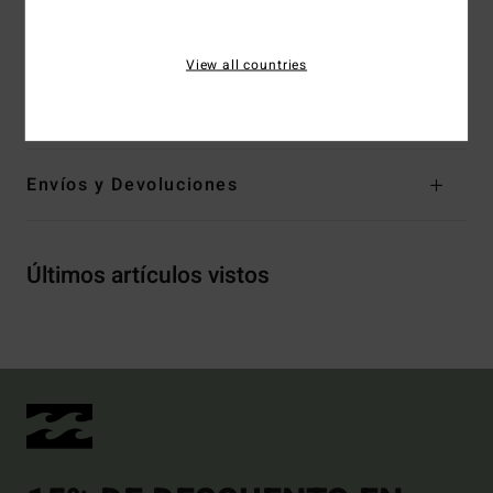
Etiqueta sellada con calor en el cuello
Etiqueta colgante en costura lateral
View all countries
Composición
[Tejido principal] 100% algodón
Envíos y Devoluciones
Últimos artículos vistos