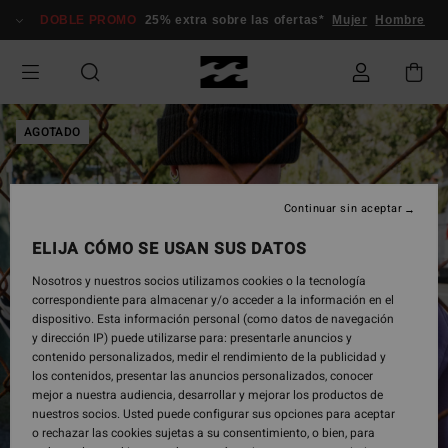
Pasar
DOBLE PROMO
25% extra sobre las ofertas*
Mujer
Hombre
a
la
información
del
producto
AGOTADO
Continuar sin aceptar
ELIJA CÓMO SE USAN SUS DATOS
Nosotros y nuestros socios utilizamos cookies o la tecnología
correspondiente para almacenar y/o acceder a la información en el
dispositivo. Esta información personal (como datos de navegación
y dirección IP) puede utilizarse para: presentarle anuncios y
contenido personalizados, medir el rendimiento de la publicidad y
los contenidos, presentar las anuncios personalizados, conocer
mejor a nuestra audiencia, desarrollar y mejorar los productos de
nuestros socios. Usted puede configurar sus opciones para aceptar
o rechazar las cookies sujetas a su consentimiento, o bien, para