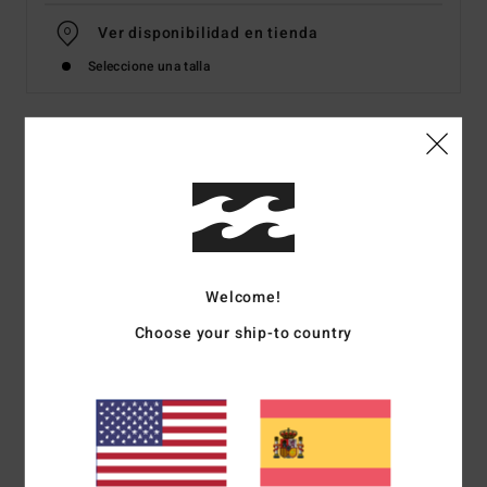
Ver disponibilidad en tienda
Seleccione una talla
Detalles & características
Camiseta de manga corta Morado Hombre
Style
UBYZT00583
Código de color
skw0
Welcome!
Características
Choose your ship-to country
Colección: Mogul
Tejido: algodón [210 g/m2]
Corte: ajuste OG
Cuello: cuello redondo
Mangas: manga corta
Marca: serigrafía de tacto suave