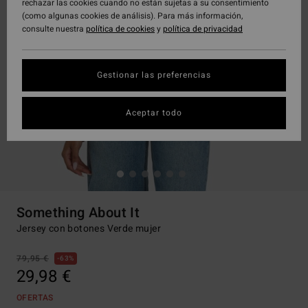
rechazar las cookies cuando no están sujetas a su consentimiento
(como algunas cookies de análisis). Para más información,
consulte nuestra
política de cookies
y
política de privacidad
Gestionar las preferencias
Aceptar todo
Something About It
Jersey con botones Verde mujer
79,95 €
63%
29,98 €
OFERTAS