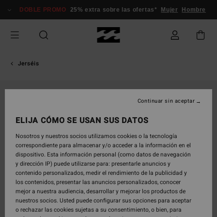
Pasar
DOBLE PROMO
25% extra sobre las ofertas*
Mujer
Hombre
a
la
información
del
producto
Jerséis
Continuar sin aceptar
ELIJA CÓMO SE USAN SUS DATOS
Nosotros y nuestros socios utilizamos cookies o la tecnología
correspondiente para almacenar y/o acceder a la información en el
dispositivo. Esta información personal (como datos de navegación
y dirección IP) puede utilizarse para: presentarle anuncios y
contenido personalizados, medir el rendimiento de la publicidad y
los contenidos, presentar las anuncios personalizados, conocer
mejor a nuestra audiencia, desarrollar y mejorar los productos de
nuestros socios. Usted puede configurar sus opciones para aceptar
o rechazar las cookies sujetas a su consentimiento, o bien, para