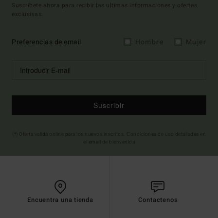
Suscríbete ahora para recibir las ultimas informaciones y ofertas
exclusivas.
Preferencias de email
Hombre
Mujer
Suscribir
(*) Oferta valida online para los nuevos inscritos. Condiciones de uso detalladas en
el email de bienvenida
Encuentra una tienda
Contactenos