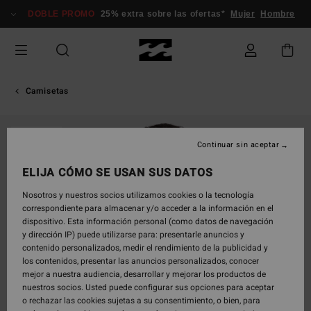
Pasar
DOBLE PROMO
25% extra sobre las ofertas*
Mujer
Hombre
a
la
información
del
producto
Camisetas
AGOTADO
Continuar sin aceptar
ELIJA CÓMO SE USAN SUS DATOS
Nosotros y nuestros socios utilizamos cookies o la tecnología
correspondiente para almacenar y/o acceder a la información en el
dispositivo. Esta información personal (como datos de navegación
y dirección IP) puede utilizarse para: presentarle anuncios y
contenido personalizados, medir el rendimiento de la publicidad y
los contenidos, presentar las anuncios personalizados, conocer
mejor a nuestra audiencia, desarrollar y mejorar los productos de
nuestros socios. Usted puede configurar sus opciones para aceptar
o rechazar las cookies sujetas a su consentimiento, o bien, para