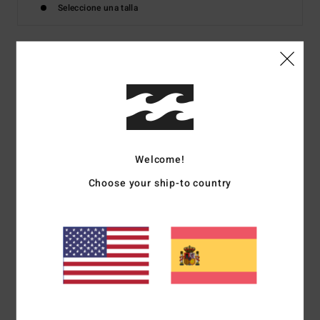
Seleccione una talla
Detalles & características
Camiseta de manga corta Rosa Mujer
Style
EBJZT00319
Código de color
mfn0
Welcome!
Características
Choose your ship-to country
Colección:
Core
tejido:
tejido en punto jersey de algodón
corte:
corte normal
Cuello:
Cuello redondo
Mangas:
manga corta
Marca:
gráfico en tinta suave
Composición
[Tejido principal] 100% algodón