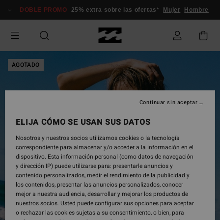
Pasar
DOBLE PROMO
25% extra sobre las ofertas*
Mujer
Hombre
a
la
información
del
producto
AGOTADO
Continuar sin aceptar
ELIJA CÓMO SE USAN SUS DATOS
Nosotros y nuestros socios utilizamos cookies o la tecnología
correspondiente para almacenar y/o acceder a la información en el
dispositivo. Esta información personal (como datos de navegación
y dirección IP) puede utilizarse para: presentarle anuncios y
contenido personalizados, medir el rendimiento de la publicidad y
los contenidos, presentar las anuncios personalizados, conocer
mejor a nuestra audiencia, desarrollar y mejorar los productos de
nuestros socios. Usted puede configurar sus opciones para aceptar
o rechazar las cookies sujetas a su consentimiento, o bien, para