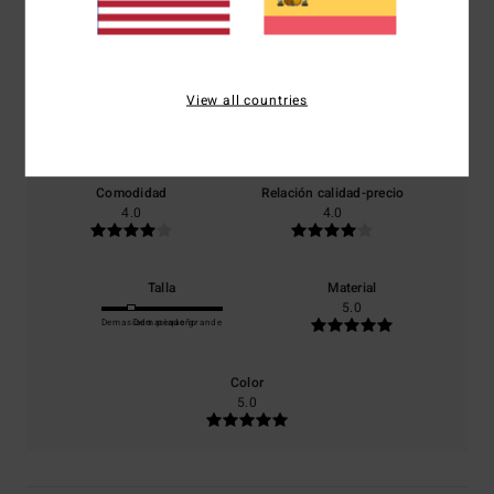
4.0
/5
View all countries
basado en
1 reseñas verificadas
desde junio 2026
El 0% de nuestros clientes recomiendan este producto
Comodidad
Relación calidad-precio
4.0
4.0
Talla
Material
5.0
Demasiado pequeño
Demasiado grande
Color
5.0