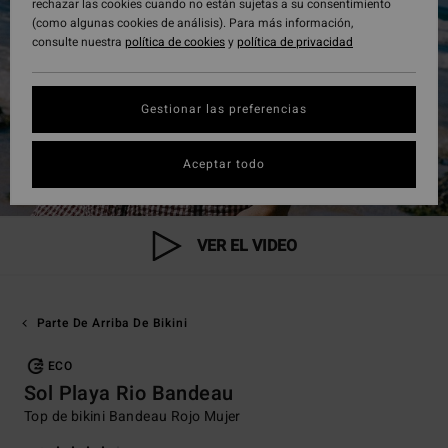
rechazar las cookies cuando no están sujetas a su consentimiento
(como algunas cookies de análisis). Para más información,
consulte nuestra
política de cookies
y
política de privacidad
Gestionar las preferencias
Aceptar todo
VER EL VIDEO
Parte De Arriba De Bikini
ECO
Sol Playa Rio Bandeau
Top de bikini Bandeau Rojo Mujer