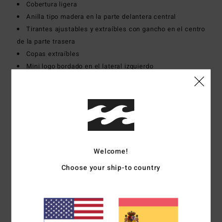
Cobertura ligera
Anilla tipo madera en la parte delantera central
Tirantes ajustables y extraíbles con gancho en el centro
de la parte trasera
Copas extraíbles
Mini logo bordado en el lateral izquierdo
Composición
[Tejido principal] 78% nailon reciclado
(poliamida), 22% elastano
Envíos y Devoluciones
Welcome!
Choose your ship-to country
Reseñas de los clientes
Puntuación media