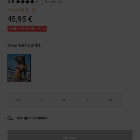
4.0
(1 Reseñas)
ECO-BONUS
45,95 €
DOBLE PROMO -25%
Red Dahlia
Color
XS
S
M
L
XL
Ver guía de tallas
Agotado