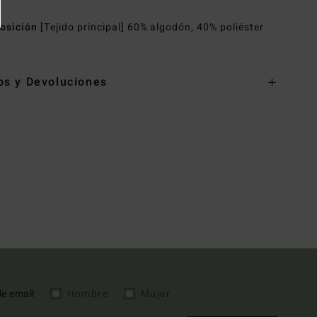
osición
[Tejido principal] 60% algodón, 40% poliéster
os y Devoluciones
de email
Hombre
Mujer