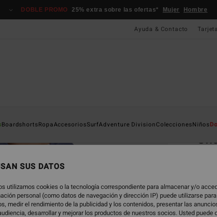
DOBLE PROMO
25% extra sobre las ofertas*
Mujer
Hombre
Ayuda & Contacto
Tarjet
Página D
s
Boardshorts
Ropa
Accesorios
Surf
Adventure Division
Colecciones
Niños
Do
Sho
Sudad
USAN SUS DATOS
69,
os utilizamos cookies o la tecnología correspondiente para almacenar y/o acced
DOBLE
rmación personal (como datos de navegación y dirección IP) puede utilizarse para
s, medir el rendimiento de la publicidad y los contenidos, presentar las anunci
udiencia, desarrollar y mejorar los productos de nuestros socios. Usted puede 
Color