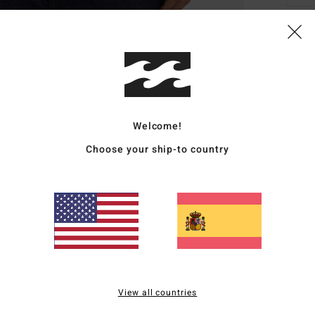
Deta
Sudad
Style
Welcome!
Carac
Choose your ship-to country
T
[28
L
C
M
C
B
O
View all countries
M