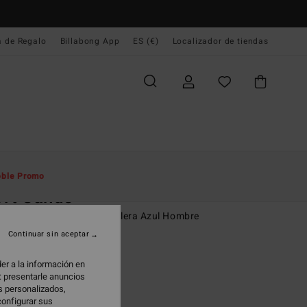
a de Regalo
Billabong App
ES (€)
Localizador de tiendas
e Inicio
Hombre
Ropa
Sudaderas
ble Promo
rt Sands
era con Capucha y Cremallera Azul Hombre
Continuar sin aceptar
95 €
er a la información en
 PROMO -25%
: presentarle anuncios
os personalizados,
configurar sus
Washed Royal