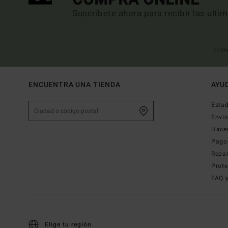
Suscríbete ahora para recibir las ulti
(*) Of
ENCUENTRA UNA TIENDA
AYU
Estad
Envi
Hace
Pago
Repa
Prote
FAQ 
Elige tu región