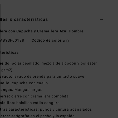
lles & características
era con Capucha y Cremallera Azul Hombre
ABYSF00138
Código de color
wry
terísticas
ejido:
polar cepillado, mezcla de algodón y poliéster
0 g/m2]
avado:
lavado de prenda para un tacto suave
uello:
capucha con cuello
angas:
Mangas largas
ierre:
cierre con cremallera completa
olsillos:
bolsillos estilo canguro
tras características:
puños y cintura acanalados
arca:
serigrafía en el pecho y la espalda