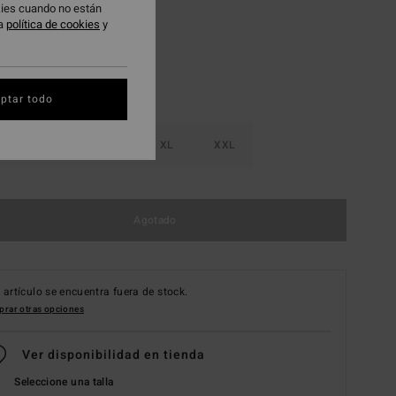
okies cuando no están
ra
política de cookies
y
ptar todo
M
L
XL
XXL
Agotado
 artículo se encuentra fuera de stock.
rar otras opciones
Ver disponibilidad en tienda
Seleccione una talla