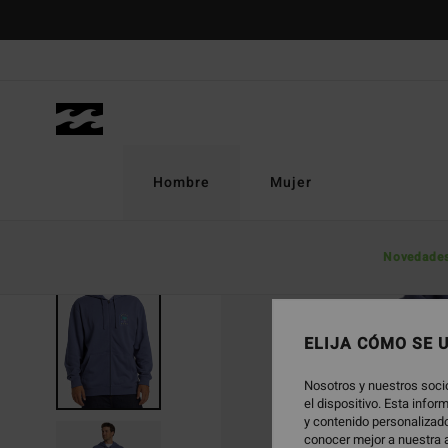
Pasar
a
la
información
del
producto
Hombre
Mujer
Novedade
AGOTADO
ELIJA CÓMO SE 
Nosotros y nuestros soci
el dispositivo. Esta info
y contenido personalizado
conocer mejor a nuestra a