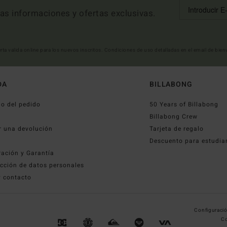
mas informaciones y ofertas exclusivas.
erta valida online para los nuevos inscritos. Condiciones de uso detalladas en el email de bie
DA
BILLABONG
o del pedido
50 Years of Billabong
o
Billabong Crew
r una devolución
Tarjeta de regalo
Descuento para estudia
ración y Garantía
cción de datos personales
y contacto
Configuració
Co