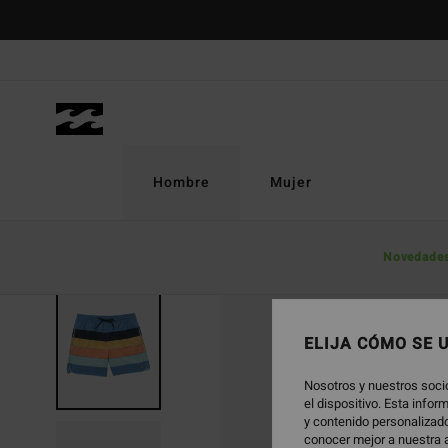
Pasar
a
la
información
del
producto
Hombre
Mujer
Novedade
AGOTADO
ELIJA CÓMO SE 
Nosotros y nuestros soci
el dispositivo. Esta info
y contenido personalizado
conocer mejor a nuestra a