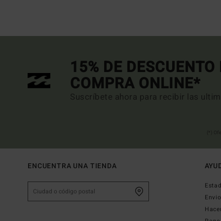
15% DE DESCUENTO 
COMPRA ONLINE*
Suscríbete ahora para recibir las ulti
(*) Of
ENCUENTRA UNA TIENDA
AYU
Estad
Envi
Hace