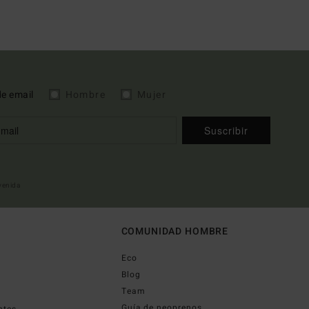
de email
Hombre
Mujer
Suscribir
nvenida
COMUNIDAD HOMBRE
Eco
Blog
Team
Guía de neoprenos