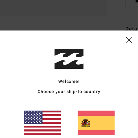
Deta
Short
Style
Carac
T
Welcome!
de 8
Choose your ship-to country
H
T
Repe
siem
C
dist