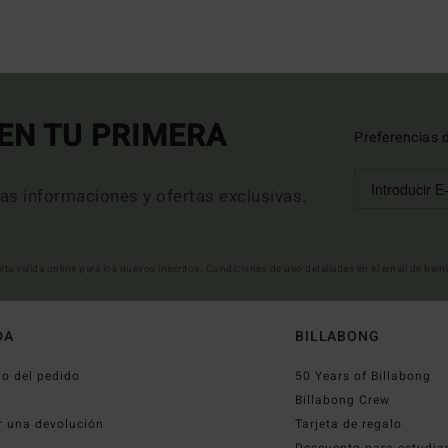
EN TU PRIMERA
Preferencias 
mas informaciones y ofertas exclusivas.
erta valida online para los nuevos inscritos. Condiciones de uso detalladas en el email de bie
DA
BILLABONG
o del pedido
50 Years of Billabong
o
Billabong Crew
r una devolución
Tarjeta de regalo