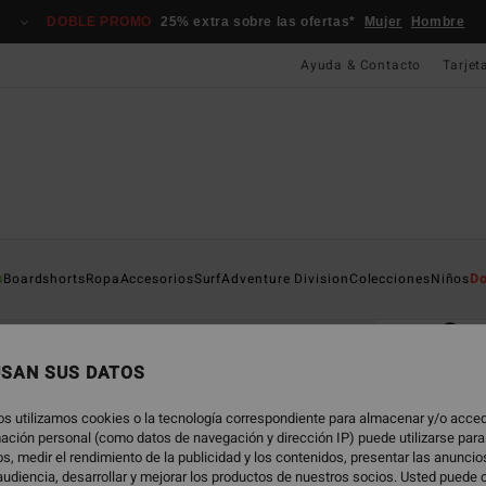
DOBLE PROMO
25% extra sobre las ofertas*
Mujer
Hombre
Ayuda & Contacto
Tarjet
Página D
s
Boardshorts
Ropa
Accesorios
Surf
Adventure Division
Colecciones
Niños
Do
EC
San
Short
USAN SUS DATOS
55,
os utilizamos cookies o la tecnología correspondiente para almacenar y/o acced
rmación personal (como datos de navegación y dirección IP) puede utilizarse para
DOBLE
s, medir el rendimiento de la publicidad y los contenidos, presentar las anunci
udiencia, desarrollar y mejorar los productos de nuestros socios. Usted puede 