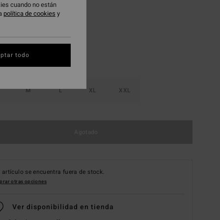
okies cuando no están
Carolina Blue
ra
política de cookies
y
ptar todo
M
L
XL
XXL
Agotado
 artículo se encuentra fuera de stock.
rar otras opciones
Ver disponibilidad en tienda