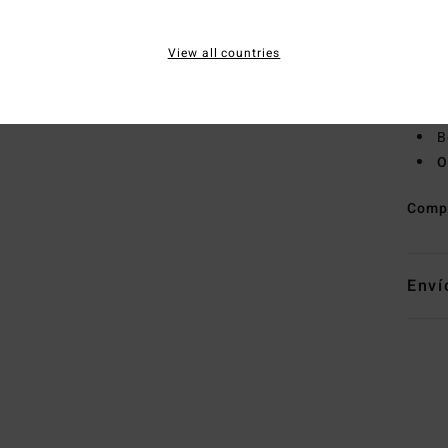
C
C
View all countries
L
B
cint
B
O
Comp
Enví