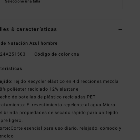
Seleccione una talla
lles & características
 de Natación Azul hombre
24A251503
Código de color
cna
terísticas
ejido:
Tejido Recycler elástico en 4 direcciones mezcla
8% poliéster reciclado 12% elastane
echo de botellas de plástico recicladas PET
ratamiento: El revestimiento repelente al agua Micro
l brinda propiedades de secado rápido para un tejido
pre ligero.
orte:
Corte esencial para uso diario, relajado, cómodo y
endido