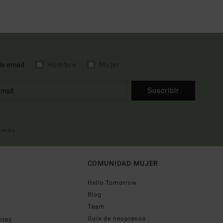
de email
Hombre
Mujer
Suscribir
nvenida
COMUNIDAD MUJER
Hello Tomorrow
Blog
Team
Guía de neoprenos
ntes