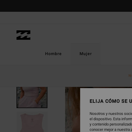
Pasar
a
la
información
del
producto
Hombre
Mujer
N
ELIJA CÓMO SE 
Nosotros y nuestros soci
el dispositivo. Esta info
y contenido personalizado
conocer mejor a nuestra a