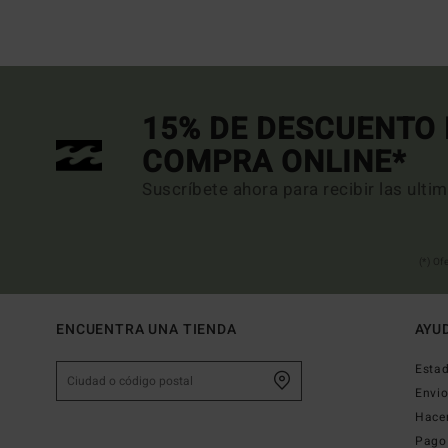
15% DE DESCUENTO 
COMPRA ONLINE*
Suscríbete ahora para recibir las ulti
(*) Of
ENCUENTRA UNA TIENDA
AYU
Estad
Envi
Hace
Pago