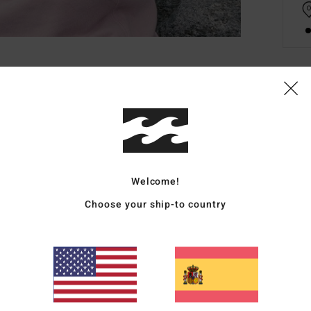
Deta
Camis
Style
Carac
Welcome!
Choose your ship-to country
C
t
c
C
M
Comp