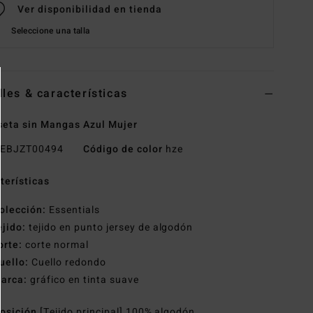
Ver disponibilidad en tienda
Seleccione una talla
lles & características
eta sin Mangas Azul Mujer
EBJZT00494
Código de color
hze
terísticas
olección:
Essentials
ejido:
tejido en punto jersey de algodón
orte:
corte normal
uello:
Cuello redondo
arca:
gráfico en tinta suave
osición
[Tejido principal] 100% algodón