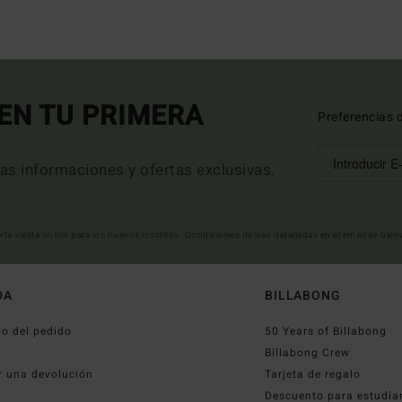
EN TU PRIMERA
Preferencias 
mas informaciones y ofertas exclusivas.
erta valida online para los nuevos inscritos. Condiciones de uso detalladas en el email de bie
DA
BILLABONG
o del pedido
50 Years of Billabong
o
Billabong Crew
r una devolución
Tarjeta de regalo
Descuento para estudia