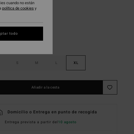
okies cuando no están
ra
política de cookies
y
Haze
ptar todo
S
M
L
XL
Añadir a la cesta
Domicilio o Entrega en punto de recogida
Entrega prevista a partir del
10 agosto