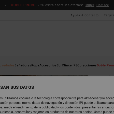
DOBLE PROMO
25% extra sobre las ofertas*
Mujer
Hombre
Ayuda & Contacto
Tarjet
Página D
ovedades
Bañadores
Ropa
Accesorios
Surf
Since '73
Colecciones
Doble Pro
Re
Camis
USAN SUS DATOS
25,95
9,7
os utilizamos cookies o la tecnología correspondiente para almacenar y/o acced
rmación personal (como datos de navegación y dirección IP) puede utilizarse para
OFERT
s, medir el rendimiento de la publicidad y los contenidos, presentar las anunci
udiencia, desarrollar y mejorar los productos de nuestros socios. Usted puede 
DOBLE