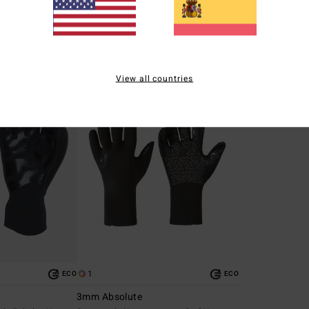
23,97 €
35,97 €
OFERTAS
OFERTAS
DOBLE PROMO -25
DOBLE PROMO -25%
View all countries
1
ECO
ECO
3mm Absolute