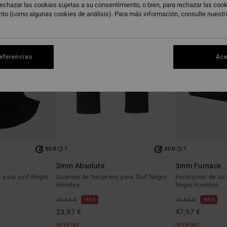
echazar las cookies sujetas a su consentimiento, o bien, para rechazar las co
nto (como algunas cookies de análisis). Para más información, consulte nuest
referencias
Ace
1
1
ECO
ECO
2mm Absolute
3mm Furnace
 para surf Negro
Guantes de Neopreno para Surf Negro
Escarpines de su
Hombre
Negro Hombre
40%
40%
39,95 €
79,95 €
23,97 €
47,97 €
OFERTAS
OFERTAS