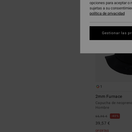
opciones para aceptar o r
a
a
sujetas a su consentimie
criterios
ordenar
política de privacidad
de
por
búsqueda
Gestionar las p
1
2mm Furnace
Capucha de neopreno
Hombre
40%
65,95 €
39,57 €
OFERTAS