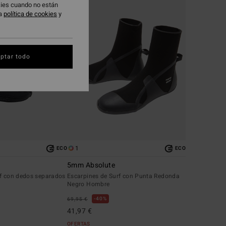
okies cuando no están
ra
política de cookies
y
ptar todo
1
ECO
ECO
5mm Absolute
rf con dedos separados
Escarpines de Surf con Punta Redonda
Negro Hombre
40%
69,95 €
41,97 €
OFERTAS