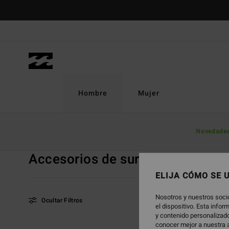
Saltar
a
la
selección
de
la
cuadrícula
de
Hombre
Mujer
productos
Página De Inicio
Hombre
Rebajas
Accesorios de Surf Neo
Novedade
Accesorios de surf neopreno
Ver To
ELIJA CÓMO SE 
Nosotros y nuestros soci
Ocultar Filtros
el dispositivo. Esta info
y contenido personalizado
conocer mejor a nuestra a
Saltar
Ir