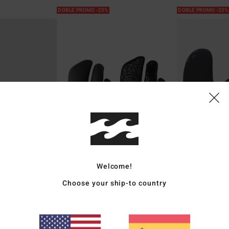
DOBLE PROMO -25%
DOBLE PROMO -25
Welcome!
1
1
ECO
ECO
Choose your ship-to country
7mm Furnace
5mm Absolute
n punta dividida
Guantes de Neopreno para Surf Negro
Manoplas para s
Hombre
40%
39,95 €
40%
59,95 €