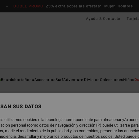
DOBLE PROMO
25% extra sobre las ofertas*
Mujer
Hombre
Ayuda & Contacto
Tarjet
preno
s
Boardshorts
Ropa
Accesorios
Surf
Adventure Division
Colecciones
Niños
Do
do
Boardshorts
Ropa
Accesorios
Trajes de Surf
Ropa
USAN SUS DATOS
os utilizamos cookies o la tecnología correspondiente para almacenar y/o acced
rmación personal (como datos de navegación y dirección IP) puede utilizarse para
s, medir el rendimiento de la publicidad y los contenidos, presentar las anunci
udiencia, desarrollar y mejorar los productos de nuestros socios. Usted puede 