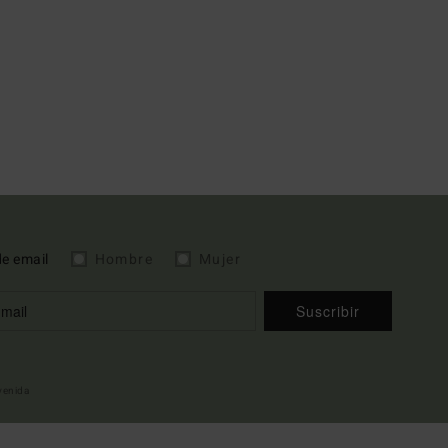
de email
Hombre
Mujer
Suscribir
nvenida