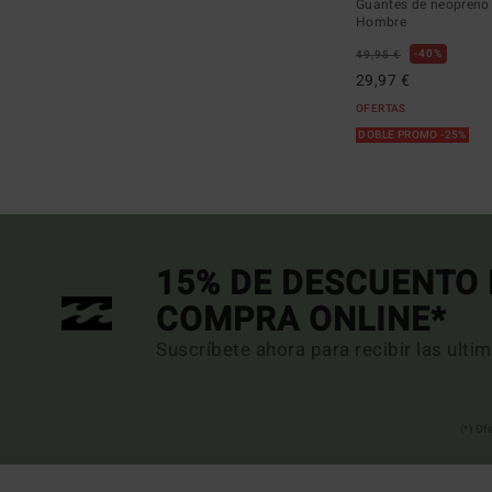
Guantes de neopreno
Hombre
40%
49,95 €
29,97 €
OFERTAS
DOBLE PROMO -25%
15% DE DESCUENTO 
COMPRA ONLINE*
Suscríbete ahora para recibir las ulti
(*) Of