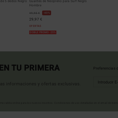
 de 5 dedos Negro
Guantes de Neopreno para Surf Negro
Hombre
40%
49,95 €
29,97 €
OFERTAS
DOBLE PROMO -25%
EN TU PRIMERA
Preferencias 
mas informaciones y ofertas exclusivas.
erta valida online para los nuevos inscritos. Condiciones de uso detalladas en el email de bie