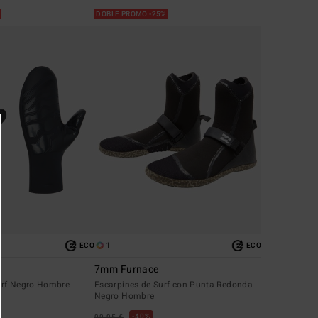
%
DOBLE PROMO -25%
1
ECO
ECO
7mm Furnace
urf Negro Hombre
Escarpines de Surf con Punta Redonda
Negro Hombre
40%
99,95 €