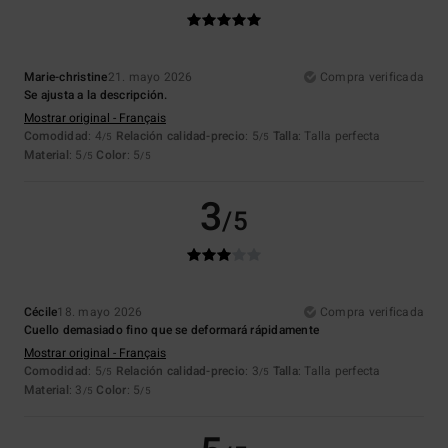
Marie-christine
21. mayo 2026
Compra verificada
Se ajusta a la descripción.
Mostrar original - Français
Comodidad
: 4
Relación calidad-precio
: 5
Talla
: Talla perfecta
/5
/5
Material
: 5
Color
: 5
/5
/5
3
/5
Cécile
18. mayo 2026
Compra verificada
Cuello demasiado fino que se deformará rápidamente
Mostrar original - Français
Comodidad
: 5
Relación calidad-precio
: 3
Talla
: Talla perfecta
/5
/5
Material
: 3
Color
: 5
/5
/5