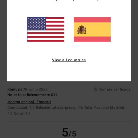
Sylvie
1. julio 2026
Compra verificada
Es una marca conocida; yo también compro en Roxie.
Mostrar original - Français
Comodidad
: 4
Relación calidad-precio
: 4
Talla
: Talla perfecta
/5
/5
Material
: 4
Color
: 4
/5
/5
Recomiendo este producto
4
/5
View all countries
Romuald
30. junio 2026
Compra verificada
No es lo suficientemente XXL
Mostrar original - Français
Comodidad
: 4
Relación calidad-precio
: 4
Talla
: Pequeño
Material
:
/5
/5
4
Color
: 4
/5
/5
5
/5