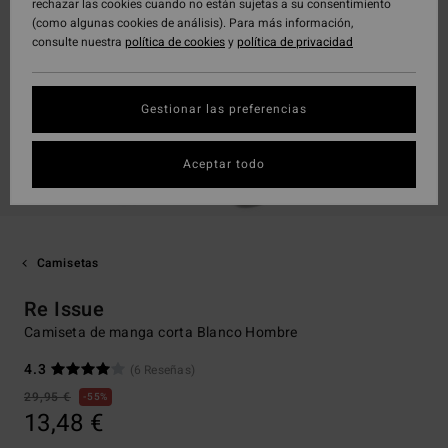
rechazar las cookies cuando no están sujetas a su consentimiento
(como algunas cookies de análisis). Para más información,
consulte nuestra
política de cookies
y
política de privacidad
Gestionar las preferencias
Aceptar todo
Camisetas
Re Issue
Camiseta de manga corta Blanco Hombre
4.3
(6 Reseñas)
29,95 €
55%
13,48 €