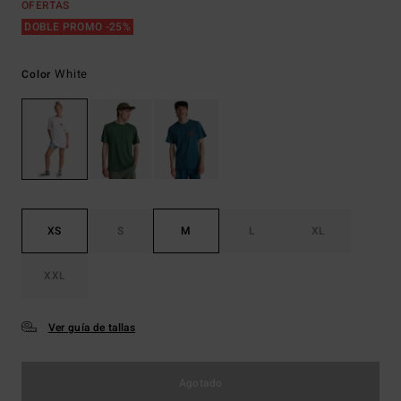
OFERTAS
DOBLE PROMO -25%
White
Color
XS
S
M
L
XL
XXL
Ver guía de tallas
Agotado