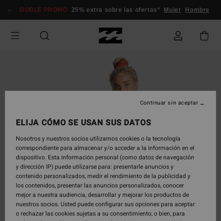
Pasar
DOBLE PROMO
25% extra sobre las ofertas*
Mujer
Hombre
a
la
información
del
producto
Continuar sin aceptar
ELIJA CÓMO SE USAN SUS DATOS
Nosotros y nuestros socios utilizamos cookies o la tecnología
correspondiente para almacenar y/o acceder a la información en el
dispositivo. Esta información personal (como datos de navegación
y dirección IP) puede utilizarse para: presentarle anuncios y
contenido personalizados, medir el rendimiento de la publicidad y
los contenidos, presentar las anuncios personalizados, conocer
mejor a nuestra audiencia, desarrollar y mejorar los productos de
nuestros socios. Usted puede configurar sus opciones para aceptar
o rechazar las cookies sujetas a su consentimiento, o bien, para