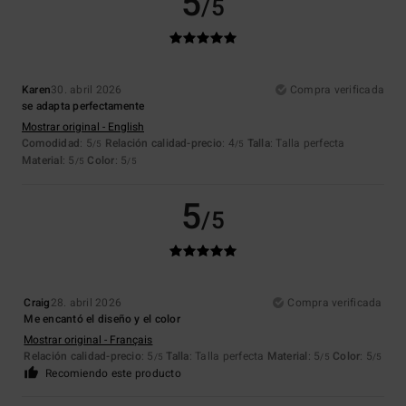
5
/5
Karen
30. abril 2026
Compra verificada
se adapta perfectamente
Mostrar original - English
Comodidad
: 5
Relación calidad-precio
: 4
Talla
: Talla perfecta
/5
/5
Material
: 5
Color
: 5
/5
/5
5
/5
Craig
28. abril 2026
Compra verificada
Me encantó el diseño y el color
Mostrar original - Français
Relación calidad-precio
: 5
Talla
: Talla perfecta
Material
: 5
Color
: 5
/5
/5
/5
Recomiendo este producto