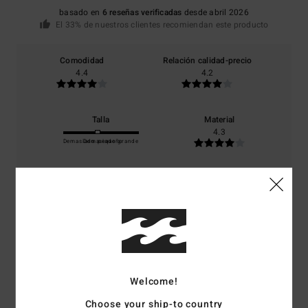
basado en
6 reseñas verificadas
desde abril 2026
El 33% de nuestros clientes recomiendan este producto
Comodidad
Relación calidad-precio
4.4
4.2
Talla
Material
4.3
Demasiado pequeño
Demasiado grande
Color
4.7
4
/5
Welcome!
Choose your ship-to country