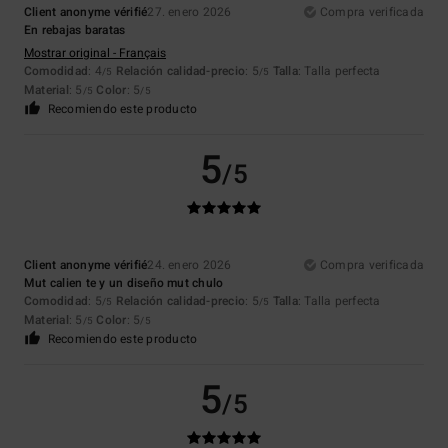
Client anonyme vérifié
27. enero 2026
Compra verificada
En rebajas baratas
Mostrar original - Français
Comodidad
: 4
Relación calidad-precio
: 5
Talla
: Talla perfecta
/5
/5
Material
: 5
Color
: 5
/5
/5
Recomiendo este producto
5
/5
Client anonyme vérifié
24. enero 2026
Compra verificada
Mut calien te y un diseño mut chulo
Comodidad
: 5
Relación calidad-precio
: 5
Talla
: Talla perfecta
/5
/5
Material
: 5
Color
: 5
/5
/5
Recomiendo este producto
5
/5