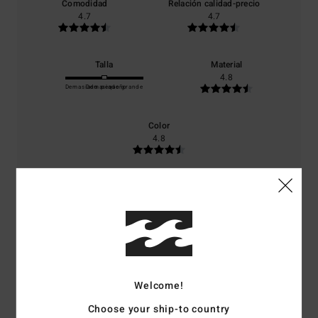
Comodidad
Relación calidad-precio
4.7
4.7
Talla
Material
4.8
Demasiado pequeño
Demasiado grande
Color
4.8
5
/5
Welcome!
Benjamin
1. junio 2026
Compra verificada
Excelente calidad y servicio por parte de Billabong
Choose your ship-to country
Mostrar original - English