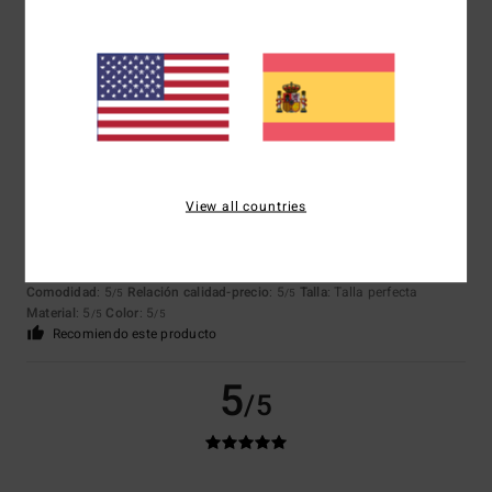
Comodidad
: 5
Relación calidad-precio
: 5
Talla
: Talla perfecta
/5
/5
Material
: 5
Color
: 5
/5
/5
Recomiendo este producto
5
/5
View all countries
David
22. febrero 2026
Compra verificada
Calidad
Mostrar original - English
Comodidad
: 5
Relación calidad-precio
: 5
Talla
: Talla perfecta
/5
/5
Material
: 5
Color
: 5
/5
/5
Recomiendo este producto
5
/5