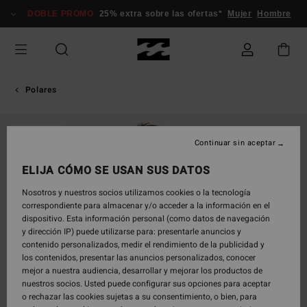
Pasar
DOBLE PROMO
25% extra sobre las ofertas*
Mujer
Hombre
a
la
información
del
producto
Polares
AGOTADO
Continuar sin aceptar
ELIJA CÓMO SE USAN SUS DATOS
Nosotros y nuestros socios utilizamos cookies o la tecnología
correspondiente para almacenar y/o acceder a la información en el
dispositivo. Esta información personal (como datos de navegación
y dirección IP) puede utilizarse para: presentarle anuncios y
contenido personalizados, medir el rendimiento de la publicidad y
los contenidos, presentar las anuncios personalizados, conocer
mejor a nuestra audiencia, desarrollar y mejorar los productos de
nuestros socios. Usted puede configurar sus opciones para aceptar
o rechazar las cookies sujetas a su consentimiento, o bien, para