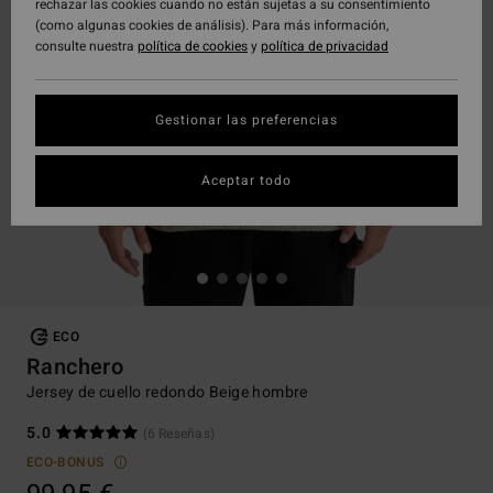
rechazar las cookies cuando no están sujetas a su consentimiento
(como algunas cookies de análisis). Para más información,
consulte nuestra
política de cookies
y
política de privacidad
Gestionar las preferencias
Aceptar todo
ECO
Ranchero
Jersey de cuello redondo Beige hombre
5.0
(6 Reseñas)
ECO-BONUS