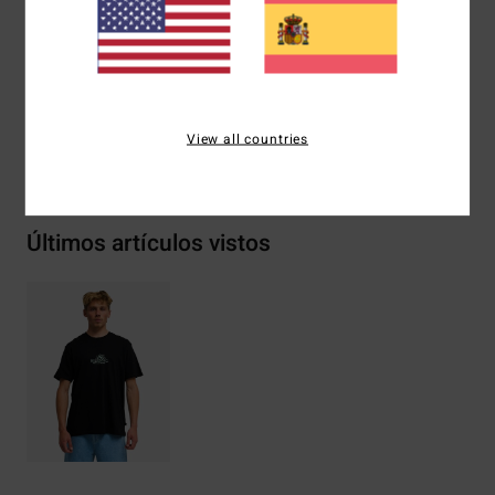
Etiqueta de tela Billabong
Composición
[Tejido principal] 100% algodón
View all countries
Envíos y Devoluciones
Últimos artículos vistos