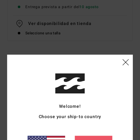
Entrega prevista a partir del
10 agosto
Ver disponibilidad en tienda
Seleccione una talla
Detalles & características
Camiseta de manga corta Negro Hombre
Style
BL000623
Código de color
blk
Características
Welcome!
Tejido:
jersey de algodón [160 g/m2]
Choose your ship-to country
Corte:
premium
Cuello:
cuello redondo
Gráfico:
serigrafía en la partes delantera y trasera