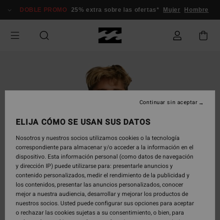
Pasar
DOBLE PROMO
25% extra sobre las ofertas*
Mujer
Hombre
a
la
información
del
producto
Continuar sin aceptar
ELIJA CÓMO SE USAN SUS DATOS
Nosotros y nuestros socios utilizamos cookies o la tecnología
correspondiente para almacenar y/o acceder a la información en el
dispositivo. Esta información personal (como datos de navegación
y dirección IP) puede utilizarse para: presentarle anuncios y
contenido personalizados, medir el rendimiento de la publicidad y
los contenidos, presentar las anuncios personalizados, conocer
mejor a nuestra audiencia, desarrollar y mejorar los productos de
nuestros socios. Usted puede configurar sus opciones para aceptar
o rechazar las cookies sujetas a su consentimiento, o bien, para