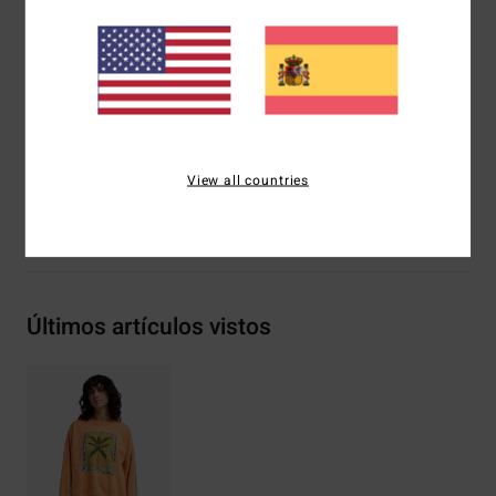
Cuello redondo
Bolsillos diagonales en los laterales
Logo serigrafiado en la parte delantera y las mangas
Composición
[Tejido principal] 80% algodón, 20%
poliéster
View all countries
Envíos y Devoluciones
Últimos artículos vistos