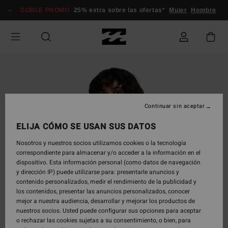
Pasar
DOBLE PROMO
25% extra sobre las ofertas*
Mujer
Hombre
a
la
información
del
producto
Continuar sin aceptar
ELIJA CÓMO SE USAN SUS DATOS
Nosotros y nuestros socios utilizamos cookies o la tecnología
correspondiente para almacenar y/o acceder a la información en el
dispositivo. Esta información personal (como datos de navegación
y dirección IP) puede utilizarse para: presentarle anuncios y
contenido personalizados, medir el rendimiento de la publicidad y
los contenidos, presentar las anuncios personalizados, conocer
mejor a nuestra audiencia, desarrollar y mejorar los productos de
nuestros socios. Usted puede configurar sus opciones para aceptar
o rechazar las cookies sujetas a su consentimiento, o bien, para