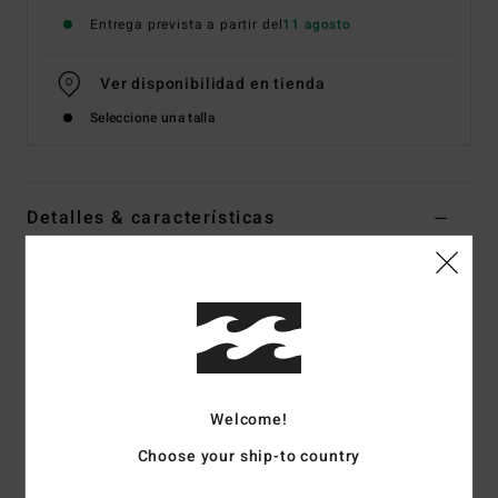
Entrega prevista a partir del
11 agosto
Ver disponibilidad en tienda
Seleccione una talla
Detalles & características
Sudadera Naranja Mujer
Style
BL000261
Código de color
tng
Características
Tejido:
Tejido afelpado cepillado mezcla de algodón y
Welcome!
poliéster
Choose your ship-to country
Teñido en prenda con pigmentos
Corte amplio