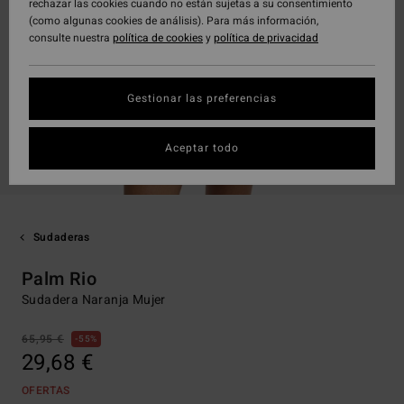
rechazar las cookies cuando no están sujetas a su consentimiento
(como algunas cookies de análisis). Para más información,
consulte nuestra
política de cookies
y
política de privacidad
Gestionar las preferencias
Aceptar todo
Sudaderas
Palm Rio
Sudadera Naranja Mujer
65,95 €
55%
29,68 €
OFERTAS