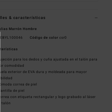
lles & características
alias Marrón Hombre
EBYL100046
Código de color
csr0
terísticas
ujeción para los dedos y cuña ajustada en el talón para
or comodidad
uela exterior de EVA dura y moldeada para mayor
bilidad
ómoda correa de piel
lantilla de piel
orrea con etiqueta rectangular y logo grabado al láser
l talón