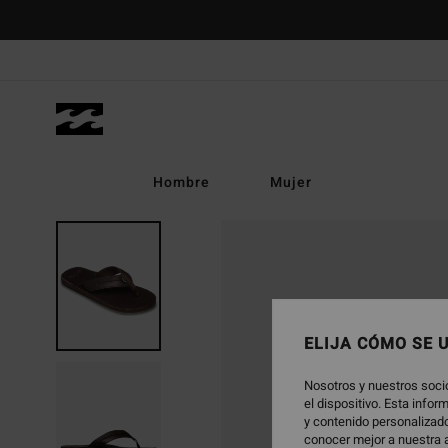
Pasar
a
la
información
del
producto
Hombre
Mujer
ELIJA CÓMO SE 
Nosotros y nuestros soci
el dispositivo. Esta info
y contenido personalizado
conocer mejor a nuestra a