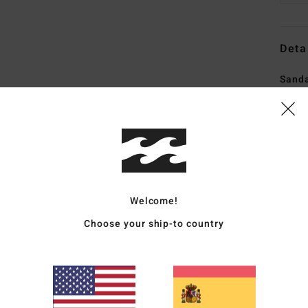
Deta
Sand
Style
Carac
S
may
S
Welcome!
dura
Choose your ship-to country
C
P
C
en e