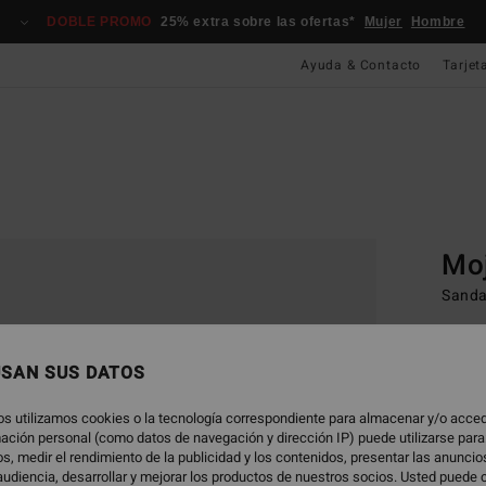
DOBLE PROMO
25% extra sobre las ofertas*
Mujer
Hombre
Ayuda & Contacto
Tarjet
Página D
Sand
Moj
Sanda
49,
USAN SUS DATOS
Color
os utilizamos cookies o la tecnología correspondiente para almacenar y/o acced
rmación personal (como datos de navegación y dirección IP) puede utilizarse para
s, medir el rendimiento de la publicidad y los contenidos, presentar las anunci
udiencia, desarrollar y mejorar los productos de nuestros socios. Usted puede 