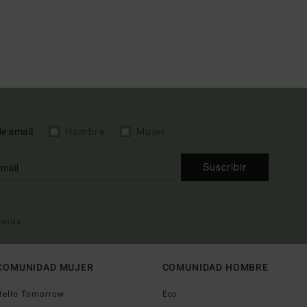
de email
Hombre
Mujer
Suscribir
nvenida
COMUNIDAD MUJER
COMUNIDAD HOMBRE
Hello Tomorrow
Eco