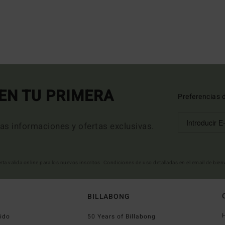
EN TU PRIMERA
Preferencias 
mas informaciones y ofertas exclusivas.
erta valida online para los nuevos inscritos. Condiciones de uso detalladas en el email de bie
BILLABONG
ido
50 Years of Billabong