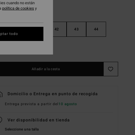
okies cuando no están
ra
política de cookies
y
40
41
42
43
44
ptar todo
46
Añadir a la cesta
Domicilio o Entrega en punto de recogida
Entrega prevista a partir del
10 agosto
Ver disponibilidad en tienda
Seleccione una talla