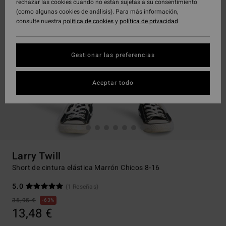
rechazar las cookies cuando no están sujetas a su consentimiento
(como algunas cookies de análisis). Para más información,
consulte nuestra
política de cookies
y
política de privacidad
Gestionar las preferencias
Aceptar todo
Larry Twill
Short de cintura elástica Marrón Chicos 8-16
5.0
(1 Reseñas)
35,95 €
63%
13,48 €