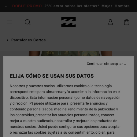
Pasar
DOBLE PROMO
25% extra sobre las ofertas*
Mujer
Hombre
a
la
información
del
producto
Pantalones Cortos
Continuar sin aceptar
ELIJA CÓMO SE USAN SUS DATOS
Nosotros y nuestros socios utilizamos cookies o la tecnología
correspondiente para almacenar y/o acceder a la información en el
dispositivo. Esta información personal (como datos de navegación
y dirección IP) puede utilizarse para: presentarle anuncios y
contenido personalizados, medir el rendimiento de la publicidad y
los contenidos, presentar las anuncios personalizados, conocer
mejor a nuestra audiencia, desarrollar y mejorar los productos de
nuestros socios. Usted puede configurar sus opciones para aceptar
o rechazar las cookies sujetas a su consentimiento, o bien, para