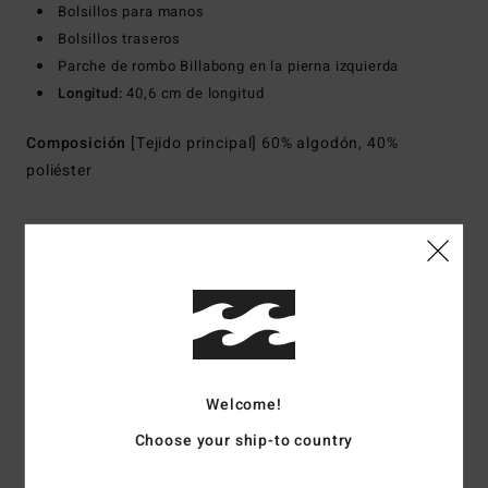
Bolsillos para manos
Bolsillos traseros
Parche de rombo Billabong en la pierna izquierda
Longitud:
40,6 cm de longitud
Composición
[Tejido principal] 60% algodón, 40%
poliéster
Envíos y Devoluciones
Reseñas de los clientes
Welcome!
Puntuación media
Choose your ship-to country
5.0
/5