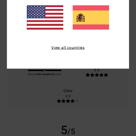
basado en
1 reseñas verificadas
desde julio 2026
El 100% de nuestros clientes recomiendan este producto
Comodidad
Relación calidad-precio
5.0
4.0
View all countries
Talla
Material
5.0
Demasiado pequeño
Demasiado grande
Color
4.0
5
/5