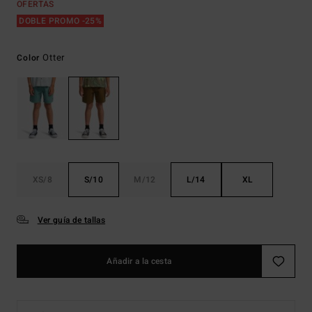
OFERTAS
DOBLE PROMO -25%
Otter
Color
XS/8
S/10
M/12
L/14
XL
Ver guía de tallas
Añadir a la cesta