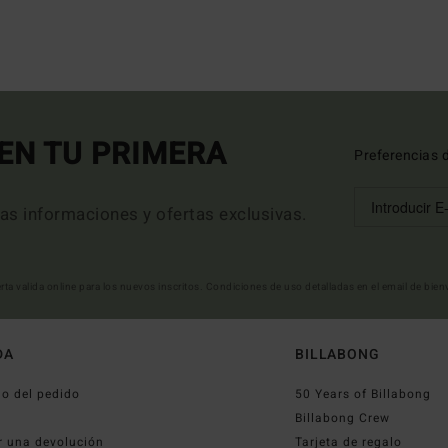
EN TU PRIMERA
Preferencias 
mas informaciones y ofertas exclusivas.
erta valida online para los nuevos inscritos. Condiciones de uso detalladas en el email de bie
DA
BILLABONG
o del pedido
50 Years of Billabong
o
Billabong Crew
r una devolución
Tarjeta de regalo