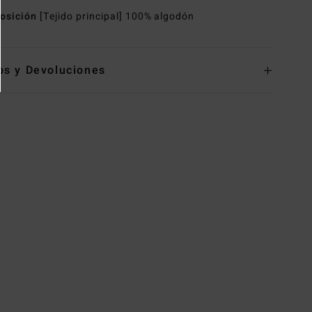
osición
[Tejido principal] 100% algodón
os y Devoluciones