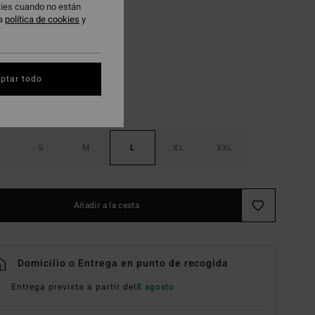
okies cuando no están
ra
política de cookies
y
Salt Crystal
ptar todo
S
M
L
XL
XXL
Añadir a la cesta
Domicilio o Entrega en punto de recogida
Entrega prevista a partir del
8 agosto