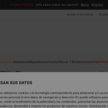
DOBLE PROMO
25% extra sobre las ofertas*
Mujer
Hombre
Ayuda & Contacto
Tarjet
Página D
ovedades
Bañadores
Ropa
Accesorios
Surf
Since '73
Colecciones
Doble Pro
La 
Vesti
USAN SUS DATOS
65,95
24,
os utilizamos cookies o la tecnología correspondiente para almacenar y/o acced
rmación personal (como datos de navegación y dirección IP) puede utilizarse para
OFERT
s, medir el rendimiento de la publicidad y los contenidos, presentar las anunci
udiencia, desarrollar y mejorar los productos de nuestros socios. Usted puede 
DOBLE