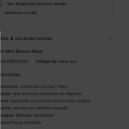
Ver disponibilidad en tienda
Seleccione una talla
lles & características
do Mini Blanco Mujer
UBJWD00392
Código de color
scs
terísticas
olección:
colección Crystal Tides
ejido:
tela Venecia flameada de algodón
orte:
Ajustado con parte inferior más amplia
uello:
escote con detalle cruzado
angas:
Mangas abultadas
arca:
Placa metálica