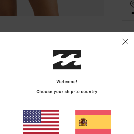
Deta
Vesti
Style
Carac
Welcome!
C
Choose your ship-to country
T
C
C
M
M