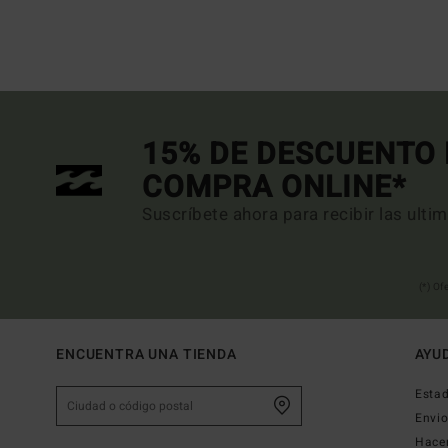
15% DE DESCUENTO 
COMPRA ONLINE*
Suscríbete ahora para recibir las ulti
(*) Of
ENCUENTRA UNA TIENDA
AYU
Estad
Envi
Hace