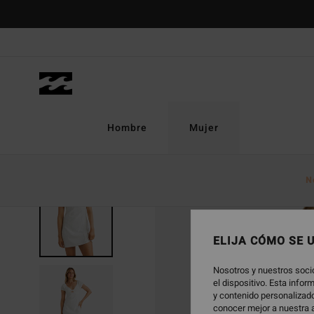
Pasar
a
la
información
del
producto
Hombre
Mujer
N
ELIJA CÓMO SE 
Nosotros y nuestros soci
el dispositivo. Esta info
y contenido personalizado
conocer mejor a nuestra a