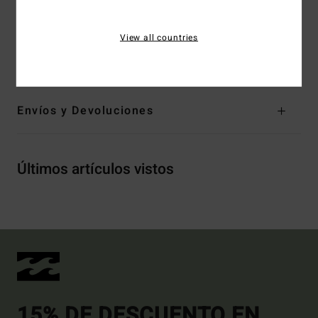
Marca:
Bordado artístico en parte frontal
Etiqueta colgante de tela
View all countries
Composición
100% algodón
Envíos y Devoluciones
Últimos artículos vistos
15% DE DESCUENTO EN