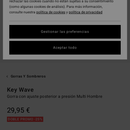
rechazar las cookies cuando no están sujetas a su consentimiento
(como algunas cookies de análisis). Para más información,
consulte nuestra
política de cookies
y
política de privacidad
Gestionar las preferencias
Aceptar todo
Gorras Y Sombreros
Key Wave
Gorra con ajuste posterior a presión Multi Hombre
29,95 €
DOBLE PROMO -25%