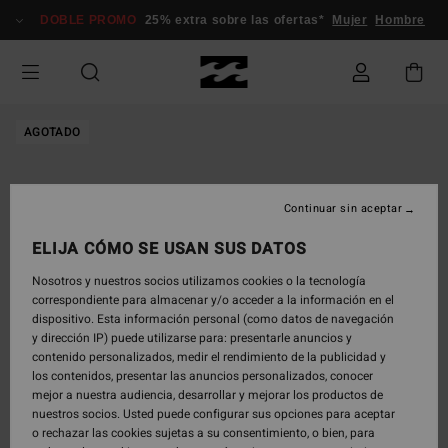
Pasar
DOBLE PROMO
25% extra sobre las ofertas*
Mujer
Hombre
a
la
información
del
producto
AGOTADO
Continuar sin aceptar
ELIJA CÓMO SE USAN SUS DATOS
Nosotros y nuestros socios utilizamos cookies o la tecnología
correspondiente para almacenar y/o acceder a la información en el
dispositivo. Esta información personal (como datos de navegación
y dirección IP) puede utilizarse para: presentarle anuncios y
contenido personalizados, medir el rendimiento de la publicidad y
los contenidos, presentar las anuncios personalizados, conocer
mejor a nuestra audiencia, desarrollar y mejorar los productos de
nuestros socios. Usted puede configurar sus opciones para aceptar
o rechazar las cookies sujetas a su consentimiento, o bien, para