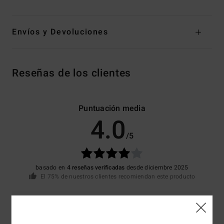
Envíos y Devoluciones
Reseñas de los clientes
Puntuación media
4.0
/5
basado en
4 reseñas verificadas
desde diciembre 2025
El 75% de nuestros clientes recomiendan este producto
Comodidad
Relación calidad-precio
4.0
4.5