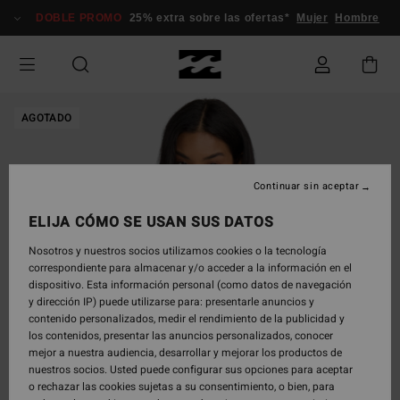
Pasar
DOBLE PROMO
25% extra sobre las ofertas*
Mujer
Hombre
a
la
información
del
producto
AGOTADO
Continuar sin aceptar
ELIJA CÓMO SE USAN SUS DATOS
Nosotros y nuestros socios utilizamos cookies o la tecnología
correspondiente para almacenar y/o acceder a la información en el
dispositivo. Esta información personal (como datos de navegación
y dirección IP) puede utilizarse para: presentarle anuncios y
contenido personalizados, medir el rendimiento de la publicidad y
los contenidos, presentar las anuncios personalizados, conocer
mejor a nuestra audiencia, desarrollar y mejorar los productos de
nuestros socios. Usted puede configurar sus opciones para aceptar
o rechazar las cookies sujetas a su consentimiento, o bien, para