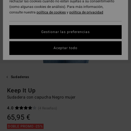
rechazar las cookies cuando no están sujetas a su consentimiento
(como algunas cookies de análisis). Para más información,
consulte nuestra
política de cookies
y
política de privacidad
Gestionar las preferencias
Aceptar todo
Sudaderas
Keep It Up
Sudadera con capucha Negro mujer
4.0
(4 Reseñas)
65,95 €
DOBLE PROMO -25%