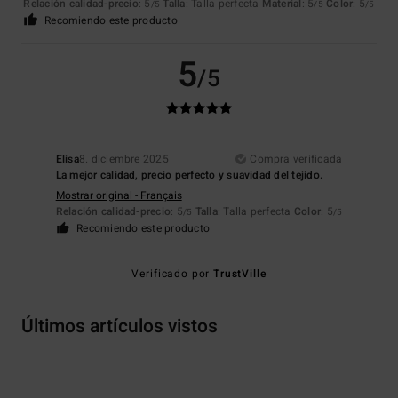
Relación calidad-precio
: 5
Talla
: Talla perfecta
Material
: 5
Color
: 5
/5
/5
/5
Recomiendo este producto
5
/5
Elisa
8. diciembre 2025
Compra verificada
La mejor calidad, precio perfecto y suavidad del tejido.
Mostrar original - Français
Relación calidad-precio
: 5
Talla
: Talla perfecta
Color
: 5
/5
/5
Recomiendo este producto
Verificado por
TrustVille
Últimos artículos vistos