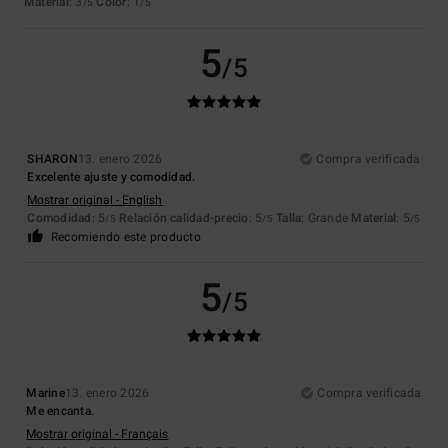
Material
: 3
Color
: 1
/5
/5
5
/5
SHARON
13. enero 2026
Compra verificada
Excelente ajuste y comodidad.
Mostrar original - English
Comodidad
: 5
Relación calidad-precio
: 5
Talla
: Grande
Material
: 5
/5
/5
/5
Recomiendo este producto
5
/5
Marine
13. enero 2026
Compra verificada
Me encanta.
Mostrar original - Français