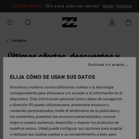
DOBLE PROMO
25% extra sobre las ofertas*
Mujer
Hombre
Hombre
Últimas ofertas, descuentos y
promociones Billabong
Continuar sin aceptar
ELIJA CÓMO SE USAN SUS DATOS
Nosotros y nuestros socios utilizamos cookies o la tecnología
correspondiente para almacenar y/o acceder a la información en el
dispositivo. Esta información personal (como datos de navegación
y dirección IP) puede utilizarse para: presentarle anuncios y
Black Friday
contenido personalizados, medir el rendimiento de la publicidad y
los contenidos, presentar las anuncios personalizados, conocer
Aprovecha las ofertas exclusivas del Black Friday en
Billabong. Explora una amplia variedad de productos
mejor a nuestra audiencia, desarrollar y mejorar los productos de
de surf y lifestyle, perfectos para tus próximas
nuestros socios. Usted puede configurar sus opciones para aceptar
aventuras.
o rechazar las cookies sujetas a su consentimiento, o bien, para