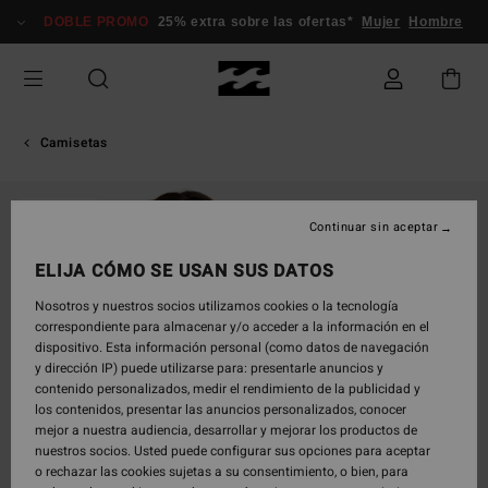
Pasar
DOBLE PROMO
25% extra sobre las ofertas*
Mujer
Hombre
a
la
información
del
producto
Camisetas
AGOTADO
Continuar sin aceptar
ELIJA CÓMO SE USAN SUS DATOS
Nosotros y nuestros socios utilizamos cookies o la tecnología
correspondiente para almacenar y/o acceder a la información en el
dispositivo. Esta información personal (como datos de navegación
y dirección IP) puede utilizarse para: presentarle anuncios y
contenido personalizados, medir el rendimiento de la publicidad y
los contenidos, presentar las anuncios personalizados, conocer
mejor a nuestra audiencia, desarrollar y mejorar los productos de
nuestros socios. Usted puede configurar sus opciones para aceptar
o rechazar las cookies sujetas a su consentimiento, o bien, para