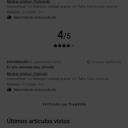
Mostrar original - Português
Comodidad
: 5
Relación calidad-precio
: 4
Talla
: Demasiado grande
/5
/5
Material
: 5
Color
: 5
/5
/5
Recomiendo este producto
4
/5
DOYHENARD
30. septiembre 2025
Compra verificada
Es una camiseta muy cómoda
Mostrar original - Français
Comodidad
: 4
Relación calidad-precio
: 4
Talla
: Talla perfecta
/5
/5
Material
: 4
Color
: 4
/5
/5
Recomiendo este producto
Verificado por
TrustVille
Últimos artículos vistos