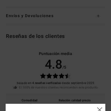
Envíos y Devoluciones
Reseñas de los clientes
Puntuación media
4.8
/5
basado en
4 reseñas verificadas
desde septiembre 2025
El 100% de nuestros clientes recomiendan este producto
Comodidad
Relación calidad-precio
4.5
4.0