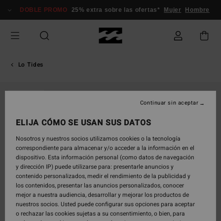
Pasar
DOBLE PROMO
25% extra sobre las ofertas*
Mujer
Hombre
a
la
información
del
producto
Lo Tides
AGOTADO
Continuar sin aceptar
ELIJA CÓMO SE USAN SUS DATOS
Nosotros y nuestros socios utilizamos cookies o la tecnología
correspondiente para almacenar y/o acceder a la información en el
dispositivo. Esta información personal (como datos de navegación
y dirección IP) puede utilizarse para: presentarle anuncios y
contenido personalizados, medir el rendimiento de la publicidad y
los contenidos, presentar las anuncios personalizados, conocer
mejor a nuestra audiencia, desarrollar y mejorar los productos de
nuestros socios. Usted puede configurar sus opciones para aceptar
o rechazar las cookies sujetas a su consentimiento, o bien, para