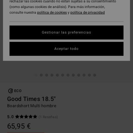
rechazar las cookies cuando no están sujetas a su consentimiento
(como algunas cookies de análisis). Para más información,
consulte nuestra
política de cookies
y
política de privacidad
Gestionar las preferencias
Aceptar todo
ECO
Good Times 18.5"
Boardshort Multi hombre
5.0
(1 Reseñas)
65,95 €