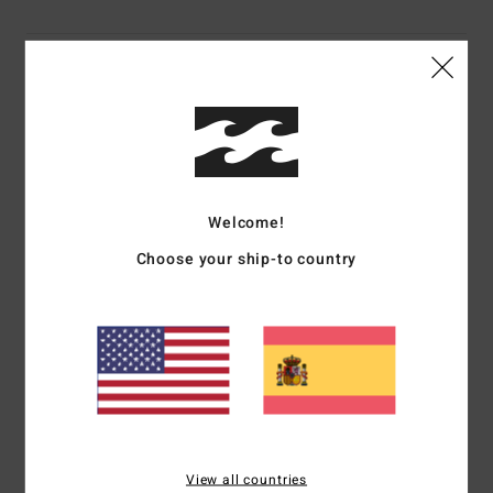
Envíos y Devoluciones
Reseñas de los clientes
Welcome!
Puntuación media
Choose your ship-to country
5.0
/5
basado en
1 reseñas verificadas
desde septiembre 2025
El 100% de nuestros clientes recomiendan este producto
Comodidad
Relación calidad-precio
5.0
5.0
View all countries