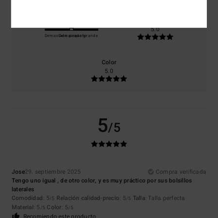
Talla
Material
5.0
Demasiado pequeño
Demasiado grande
Color
5.0
5
/5
Jose
29. septiembre 2025
Compra verificada
Tengo uno igual , de otro color, y es muy práctico por sus bolsillos
laterales
Comodidad
: 5
Relación calidad-precio
: 5
Talla
: Talla perfecta
/5
/5
Material
: 5
Color
: 5
/5
/5
Recomiendo este producto