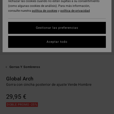
rechazar las cookies cuando no están sujetas a su consentimiento
(como algunas cookies de análisis). Para más información,
consulte nuestra
política de cookies
y
política de privacidad
Gestionar las preferencias
Aceptar todo
Gorras Y Sombreros
Global Arch
Gorra con cincha posterior de ajuste Verde Hombre
29,95 €
DOBLE PROMO -25%