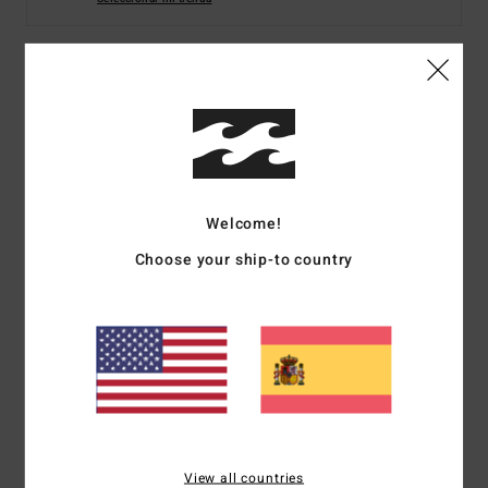
Detalles & características
Gorra con cincha posterior de ajuste Verde Hombre
Style
ABYHA00501
Código de color
gkz0
Welcome!
Características
Choose your ship-to country
Tejido:
tejido de algodón
Construcción:
Diseño desestructurado de 6 paneles
Visera:
visera plana
Cierre:
correa posterior
Marca:
etiqueta en el centro de la corona delantera
Composición
[Tejido principal] 100% algodón
View all countries