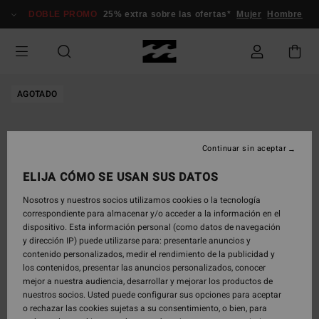
Pasar
DOBLE PROMO
25% extra sobre las ofertas*
Mujer
Hombre
a
la
información
del
producto
AGOTADO
Continuar sin aceptar
ELIJA CÓMO SE USAN SUS DATOS
Nosotros y nuestros socios utilizamos cookies o la tecnología
correspondiente para almacenar y/o acceder a la información en el
dispositivo. Esta información personal (como datos de navegación
y dirección IP) puede utilizarse para: presentarle anuncios y
contenido personalizados, medir el rendimiento de la publicidad y
los contenidos, presentar las anuncios personalizados, conocer
mejor a nuestra audiencia, desarrollar y mejorar los productos de
nuestros socios. Usted puede configurar sus opciones para aceptar
o rechazar las cookies sujetas a su consentimiento, o bien, para