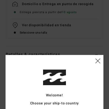
Domicilio o Entrega en punto de recogida
Entrega prevista a partir del
10 agosto
Ver disponibilidad en tienda
Seleccione una talla
Detalles & características
Sudadera con capucha y cremallera Negro Hombre
Style
EBYSF00190
Código de color
blk
Características
Welcome!
Tejido:
tejido de felpa de 60% poliéster reciclado y 40%
algodón [280 g/m2]
Choose your ship-to country
Ajuste:
Sudadera con capucha