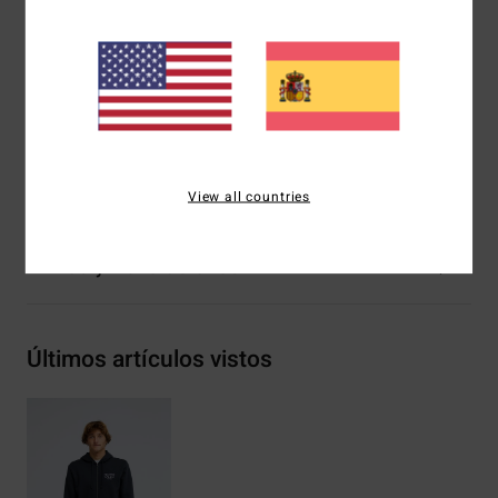
Serigrafía en el pecho y la espalda
Bolsillos canguro
Lavado previo
Etiqueta en el lateral
Composición
[Tejido principal] 55% algodón, 25%
algodón reciclado, 20% poliéster reciclado
View all countries
Envíos y Devoluciones
Últimos artículos vistos