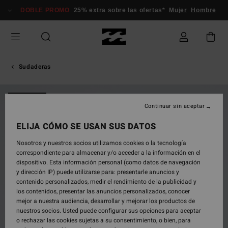
Pasar
DOBLE PROMO
25% extra sobre las ofertas*
Mujer
Hombre
a
la
información
del
producto
Sudaderas
NOVEDAD
Continuar sin aceptar
ELIJA CÓMO SE USAN SUS DATOS
Nosotros y nuestros socios utilizamos cookies o la tecnología
correspondiente para almacenar y/o acceder a la información en el
dispositivo. Esta información personal (como datos de navegación
y dirección IP) puede utilizarse para: presentarle anuncios y
contenido personalizados, medir el rendimiento de la publicidad y
los contenidos, presentar las anuncios personalizados, conocer
mejor a nuestra audiencia, desarrollar y mejorar los productos de
nuestros socios. Usted puede configurar sus opciones para aceptar
o rechazar las cookies sujetas a su consentimiento, o bien, para