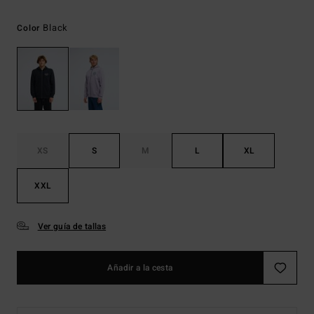
Black
Color
XS
S
M
L
XL
XXL
Ver guía de tallas
Añadir a la cesta