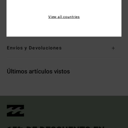
Etiqueta sellada con calor en el cuello
Etiqueta colgante en costura lateral
View all countries
Composición
[Tejido principal] 100% algodón orgánico
Envíos y Devoluciones
Últimos artículos vistos