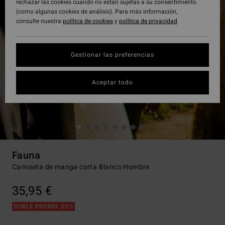
rechazar las cookies cuando no están sujetas a su consentimiento
(como algunas cookies de análisis). Para más información,
consulte nuestra
política de cookies
y
política de privacidad
Gestionar las preferencias
Aceptar todo
Fauna
Camiseta de manga corta Blanco Hombre
35,95 €
DOBLE PROMO -25%