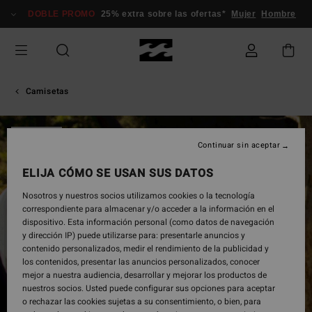
Pasar
DOBLE PROMO
25% extra sobre las ofertas*
Mujer
Hombre
a
la
información
del
producto
Camisetas
AGOTADO
Continuar sin aceptar
ELIJA CÓMO SE USAN SUS DATOS
Nosotros y nuestros socios utilizamos cookies o la tecnología
correspondiente para almacenar y/o acceder a la información en el
dispositivo. Esta información personal (como datos de navegación
y dirección IP) puede utilizarse para: presentarle anuncios y
contenido personalizados, medir el rendimiento de la publicidad y
los contenidos, presentar las anuncios personalizados, conocer
mejor a nuestra audiencia, desarrollar y mejorar los productos de
nuestros socios. Usted puede configurar sus opciones para aceptar
o rechazar las cookies sujetas a su consentimiento, o bien, para