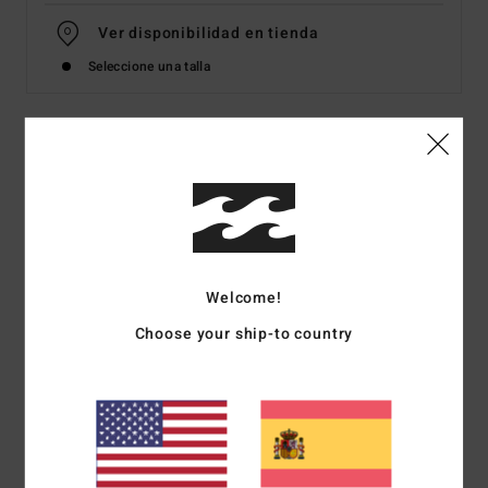
Ver disponibilidad en tienda
Seleccione una talla
Detalles & características
Camiseta de manga corta Blanco Hombre
Style
EBYZT00297
Código de color
ofw
Welcome!
Características
Choose your ship-to country
Colección:
colección Adventure Division
Tejido:
100% algodón orgánico [160 g/m2]
corte:
corte normal
Cuello:
Cuello redondo
Mangas:
manga corta
Marca:
Serigrafía en las partes delantera y trasera