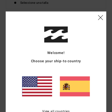
Seleccione una talla
Detalles & características
Camiseta sin Mangas Rosa Mujer
Style
EBJZT00456
Código de color
mlh0
Welcome!
Características
Choose your ship-to country
Tipo:
Camiseta sin mangas tank
tejido:
tejido en punto jersey de algodón
corte:
corte normal
Cuello:
Cuello redondo
Estampado gráfico en tinta suave
Composición
[Tejido principal] 100% algodón
View all countries