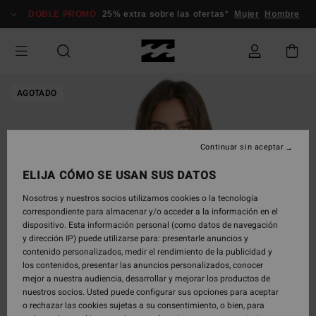
Pasar
DOBLE PROMO
25% extra sobre las ofertas*
Mujer
Hombre
a
la
información
del
producto
AGOTADO
Continuar sin aceptar
ELIJA CÓMO SE USAN SUS DATOS
Nosotros y nuestros socios utilizamos cookies o la tecnología
correspondiente para almacenar y/o acceder a la información en el
dispositivo. Esta información personal (como datos de navegación
y dirección IP) puede utilizarse para: presentarle anuncios y
contenido personalizados, medir el rendimiento de la publicidad y
los contenidos, presentar las anuncios personalizados, conocer
mejor a nuestra audiencia, desarrollar y mejorar los productos de
nuestros socios. Usted puede configurar sus opciones para aceptar
o rechazar las cookies sujetas a su consentimiento, o bien, para