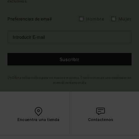
exclusivas.
Preferencias de email
Hombre
Mujer
Suscribir
(*) Oferta valida online para los nuevos inscritos. Condiciones de uso detalladas en
el email de bienvenida
Encuentra una tienda
Contactenos