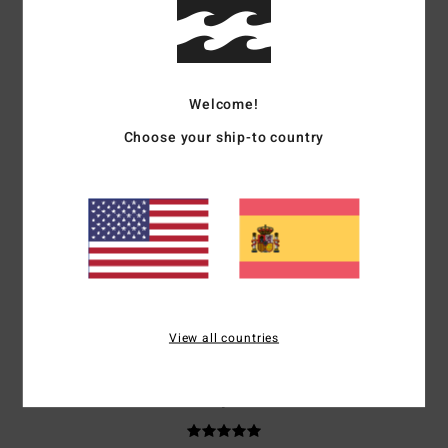
Doris
7. julio 2026
Compra verificada
Cómodas y bonitas
Mostrar original - Français
Comodidad
: 5
Relación calidad-precio
: 5
Talla
: Talla perfecta
/5
/5
Material
: 5
Color
: 5
/5
/5
Recomiendo este producto
Welcome!
Choose your ship-to country
5
/5
Adriana
6. julio 2026
Compra verificada
son comodas
Comodidad
: 5
Relación calidad-precio
: 5
Talla
: Talla perfecta
/5
/5
Material
: 4
Color
: 5
/5
/5
Recomiendo este producto
View all countries
5
/5