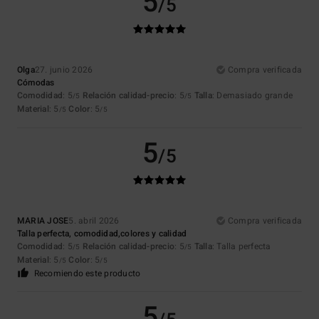
5
/5
Olga
27. junio 2026
Compra verificada
Cómodas
Comodidad
: 5
Relación calidad-precio
: 5
Talla
: Demasiado grande
/5
/5
Material
: 5
Color
: 5
/5
/5
5
/5
MARIA JOSE
5. abril 2026
Compra verificada
Talla perfecta, comodidad,colores y calidad
Comodidad
: 5
Relación calidad-precio
: 5
Talla
: Talla perfecta
/5
/5
Material
: 5
Color
: 5
/5
/5
Recomiendo este producto
5