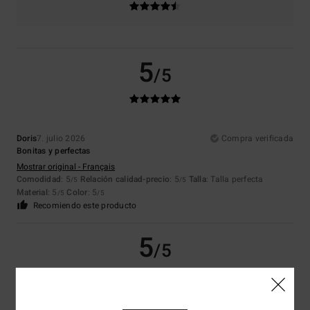
5
/5
Doris
7. julio 2026
Compra verificada
Bonitas y perfectas
Mostrar original - Français
Comodidad
: 5
Relación calidad-precio
: 5
Talla
: Talla perfecta
/5
/5
Material
: 5
Color
: 5
/5
/5
Recomiendo este producto
5
/5