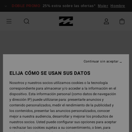
Pasar
DOBLE PROMO
25% extra sobre las ofertas*
Mujer
Hombre
a
la
información
del
producto
Continuar sin aceptar
ELIJA CÓMO SE USAN SUS DATOS
Nosotros y nuestros socios utilizamos cookies o la tecnología
correspondiente para almacenar y/o acceder a la información en el
dispositivo. Esta información personal (como datos de navegación
y dirección IP) puede utilizarse para: presentarle anuncios y
contenido personalizados, medir el rendimiento de la publicidad y
los contenidos, presentar las anuncios personalizados, conocer
mejor a nuestra audiencia, desarrollar y mejorar los productos de
nuestros socios. Usted puede configurar sus opciones para aceptar
o rechazar las cookies sujetas a su consentimiento, o bien, para