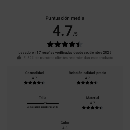
Puntuación media
4.7
/5
basado en
17 reseñas verificadas
desde septiembre 2025
El 82% de nuestros clientes recomiendan este producto
Comodidad
Relación calidad-precio
4.7
4.7
Talla
Material
4.7
Demasiado pequeño
Demasiado grande
Color
4.8