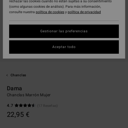
rechazar las cookies cuando no están sujetas a su consentimiento
(como algunas cookies de análisis). Para más información,
consulte nuestra
política de cookies
y
política de privacidad
Gestionar las preferencias
Aceptar todo
Chanclas
Dama
Chanclas Marrón Mujer
4.7
(17 Reseñas)
22,95 €