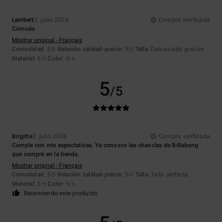
Lambert
2. julio 2026
Compra verificada
Cómodo
Mostrar original - Français
Comodidad
: 5
Relación calidad-precio
: 5
Talla
: Demasiado grande
/5
/5
Material
: 5
Color
: 5
/5
/5
5
/5
Brigitte
2. julio 2026
Compra verificada
Cumple con mis expectativas. Ya conozco las chanclas de Billabong
que compré en la tienda.
Mostrar original - Français
Comodidad
: 5
Relación calidad-precio
: 5
Talla
: Talla perfecta
/5
/5
Material
: 5
Color
: 5
/5
/5
Recomiendo este producto