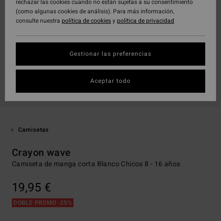
rechazar las cookies cuando no están sujetas a su consentimiento
(como algunas cookies de análisis). Para más información,
consulte nuestra
política de cookies
y
política de privacidad
Gestionar las preferencias
Aceptar todo
Camisetas
Crayon wave
Camiseta de manga corta Blanco Chicos 8 - 16 años
19,95 €
DOBLE PROMO -25%