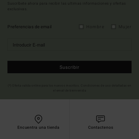
Suscríbete ahora para recibir las ultimas informaciones y ofertas
exclusivas.
Preferencias de email
Hombre
Mujer
Suscribir
(*) Oferta valida online para los nuevos inscritos. Condiciones de uso detalladas en
el email de bienvenida
Encuentra una tienda
Contactenos